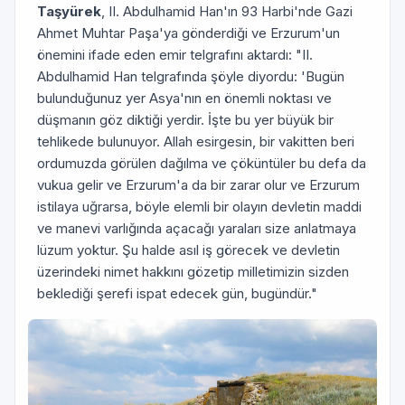
Taşyürek
, II. Abdulhamid Han'ın 93 Harbi'nde Gazi
Ahmet Muhtar Paşa'ya gönderdiği ve Erzurum'un
önemini ifade eden emir telgrafını aktardı: "II.
Abdulhamid Han telgrafında şöyle diyordu: 'Bugün
bulunduğunuz yer Asya'nın en önemli noktası ve
düşmanın göz diktiği yerdir. İşte bu yer büyük bir
tehlikede bulunuyor. Allah esirgesin, bir vakitten beri
ordumuzda görülen dağılma ve çöküntüler bu defa da
vukua gelir ve Erzurum'a da bir zarar olur ve Erzurum
istilaya uğrarsa, böyle elemli bir olayın devletin maddi
ve manevi varlığında açacağı yaraları size anlatmaya
lüzum yoktur. Şu halde asıl iş görecek ve devletin
üzerindeki nimet hakkını gözetip milletimizin sizden
beklediği şerefi ispat edecek gün, bugündür."