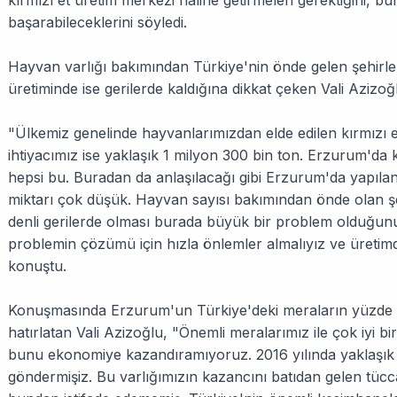
kırmızı et üretim merkezi haline getirmeleri gerektiğini, 
başarabileceklerini söyledi.
Hayvan varlığı bakımından Türkiye'nin önde gelen şehirle
üretiminde ise gerilerde kaldığına dikkat çeken Vali Azizoğ
"Ülkemiz genelinde hayvanlarımızdan elde edilen kırmızı et
ihtiyacımız ise yaklaşık 1 milyon 300 bin ton. Erzurum'da k
hepsi bu. Buradan da anlaşılacağı gibi Erzurum'da yapılan
miktarı çok düşük. Hayvan sayısı bakımından önde olan ş
denli gerilerde olması burada büyük bir problem olduğunun
problemin çözümü için hızla önlemler almalıyız ve üretimde
konuştu.
Konuşmasında Erzurum'un Türkiye'deki meraların yüzde 
hatırlatan Vali Azizoğlu, "Önemli meralarımız ile çok iyi b
bunu ekonomiye kazandıramıyoruz. 2016 yılında yaklaşık o
göndermişiz. Bu varlığımızın kazancını batıdan gelen tücca