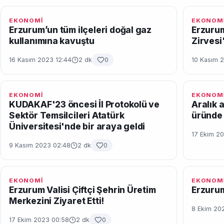
EKONOMİ
EKONOM
Erzurum’un tüm ilçeleri doğal gaz
Erzurum
kullanımına kavuştu
Zirvesi
16 Kasım 2023 12:44
2 dk
0
10 Kasım 2
EKONOMİ
EKONOM
KUDAKAF'23 öncesi İl Protokolü ve
Aralık 
Sektör Temsilcileri Atatürk
üründe
Üniversitesi'nde bir araya geldi
17 Ekim 20
9 Kasım 2023 02:48
2 dk
0
EKONOMİ
EKONOM
Erzurum Valisi Çiftçi Şehrin Üretim
Erzurum
Merkezini Ziyaret Etti!
8 Ekim 20
17 Ekim 2023 00:58
2 dk
0