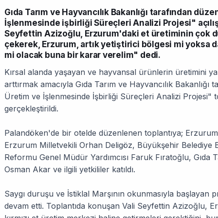
Gıda Tarım ve Hayvancılık Bakanlığı tarafından düze
İşlenmesinde işbirliği Süreçleri Analizi Projesi" açılış
Seyfettin Azizoğlu, Erzurum'daki et üretiminin çok
çekerek, Erzurum, artık yetiştirici bölgesi mi yoksa
mi olacak buna bir karar verelim" dedi.
Kırsal alanda yaşayan ve hayvansal ürünlerin üretimini yapa
arttırmak amacıyla Gıda Tarım ve Hayvancılık Bakanlığı t
Üretim ve İşlenmesinde İşbirliği Süreçleri Analizi Projesi" 
gerçekleştirildi.
Palandöken'de bir otelde düzenlenen toplantıya; Erzurum V
Erzurum Milletvekili Orhan Deligöz, Büyükşehir Belediy
Reformu Genel Müdür Yardımcısı Faruk Fıratoğlu, Gıda T
Osman Akar ve ilgili yetkililer katıldı.
Saygı duruşu ve İstiklal Marşının okunmasıyla başlayan p
devam etti. Toplantıda konuşan Vali Seyfettin Azizoğlu, E