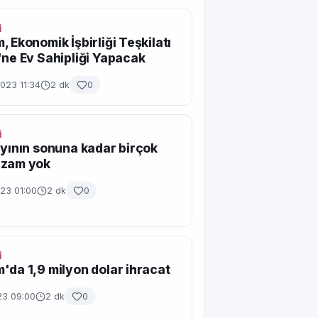
İ
, Ekonomik İşbirliği Teşkilatı
'ne Ev Sahipliği Yapacak
023 11:34
2 dk
0
İ
ayının sonuna kadar birçok
 zam yok
23 01:00
2 dk
0
İ
'da 1,9 milyon dolar ihracat
23 09:00
2 dk
0