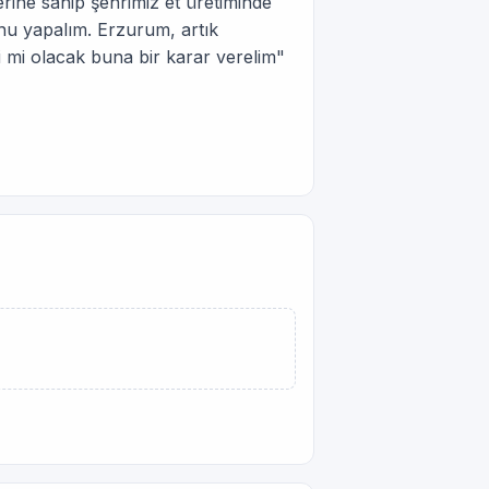
rine sahip şehrimiz et üretiminde
nu yapalım. Erzurum, artık
i mi olacak buna bir karar verelim"