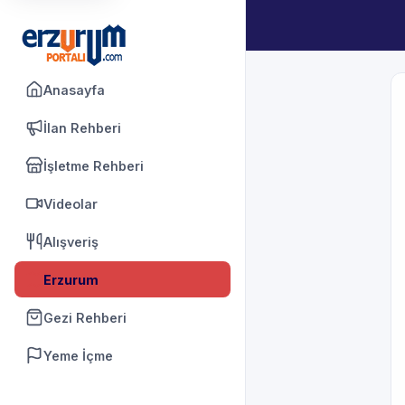
Anasayfa
İlan Rehberi
İşletme Rehberi
Videolar
Alışveriş
Erzurum
Gezi Rehberi
Yeme İçme