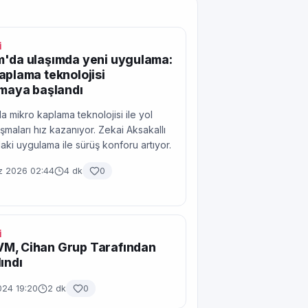
İ
m'da ulaşımda yeni uygulama:
aplama teknolojisi
lmaya başlandı
a mikro kaplama teknolojisi ile yol
şmaları hız kazanıyor. Zekai Aksakallı
aki uygulama ile sürüş konforu artıyor.
 2026 02:44
4 dk
0
İ
M, Cihan Grup Tarafından
ındı
024 19:20
2 dk
0