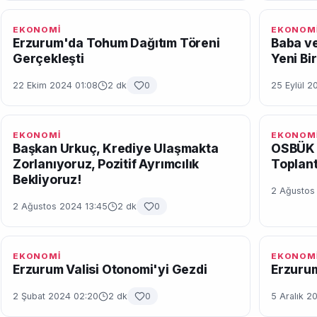
EKONOMİ
EKONOM
Erzurum'da Tohum Dağıtım Töreni
Baba ve
Gerçekleşti
Yeni Bir
22 Ekim 2024 01:08
2 dk
0
25 Eylül 2
EKONOMİ
EKONOM
Başkan Urkuç, Krediye Ulaşmakta
OSBÜK G
Zorlanıyoruz, Pozitif Ayrımcılık
Toplant
Bekliyoruz!
2 Ağustos
2 Ağustos 2024 13:45
2 dk
0
EKONOMİ
EKONOM
Erzurum Valisi Otonomi'yi Gezdi
Erzurum
2 Şubat 2024 02:20
2 dk
0
5 Aralık 2