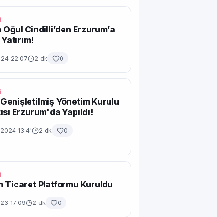
İ
 Oğul Cindilli’den Erzurum’a
 Yatırım!
024 22:07
2 dk
0
İ
enişletilmiş Yönetim Kurulu
ısı Erzurum'da Yapıldı!
 2024 13:41
2 dk
0
İ
 Ticaret Platformu Kuruldu
023 17:09
2 dk
0