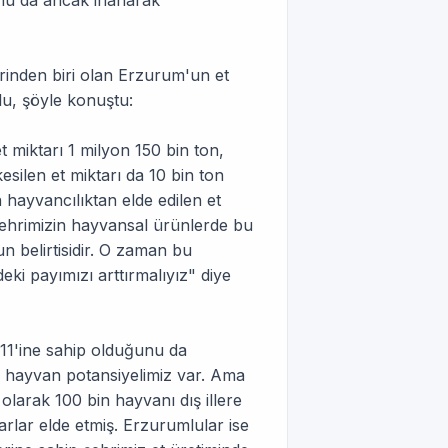
bunu da ancak inanarak
rinden biri olan Erzurum'un et
lu, şöyle konuştu:
 miktarı 1 milyon 150 bin ton,
esilen et miktarı da 10 bin ton
 hayvancılıktan elde edilen et
ehrimizin hayvansal ürünlerde bu
 belirtisidir. O zaman bu
ki payımızı arttırmalıyız" diye
11'ine sahip olduğunu da
ir hayvan potansiyelimiz var. Ama
larak 100 bin hayvanı dış illere
rlar elde etmiş. Erzurumlular ise