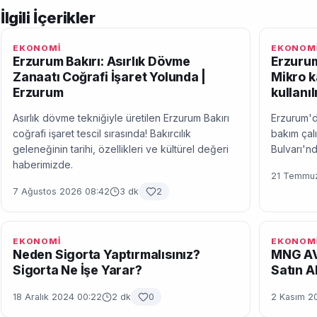
İlgili İçerikler
EKONOMİ
EKONOM
Erzurum Bakırı: Asırlık Dövme
Erzuru
Zanaatı Coğrafi İşaret Yolunda |
Mikro k
Erzurum
kullanı
Asırlık dövme tekniğiyle üretilen Erzurum Bakırı
Erzurum'd
coğrafi işaret tescil sırasında! Bakırcılık
bakım çalı
geleneğinin tarihi, özellikleri ve kültürel değeri
Bulvarı'nd
haberimizde.
21 Temmuz
7 Ağustos 2026 08:42
3 dk
2
EKONOMİ
EKONOM
Neden Sigorta Yaptırmalısınız?
MNG AV
Sigorta Ne İşe Yarar?
Satın Al
18 Aralık 2024 00:22
2 dk
0
2 Kasım 2