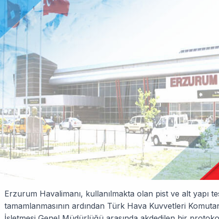
Erzurum Havalimanı, kullanılmakta olan pist ve alt yapı tes
tamamlanmasının ardından Türk Hava Kuvvetleri Komutan
İşletmesi Genel Müdürlüğü arasında akdedilen bir protokol