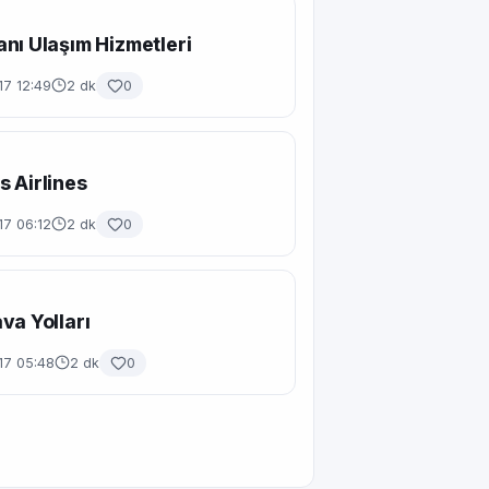
nı Ulaşım Hizmetleri
17 12:49
2 dk
0
 Airlines
17 06:12
2 dk
0
va Yolları
17 05:48
2 dk
0