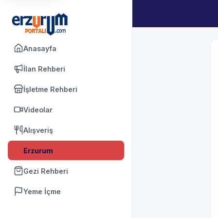
Anasayfa
İlan Rehberi
İşletme Rehberi
Videolar
Alışveriş
Erzurum
Gezi Rehberi
Yeme İçme