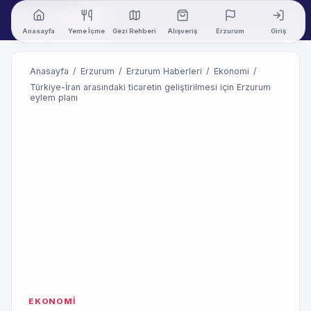
Anasayfa
Yeme İçme
Gezi Rehberi
Alışveriş
Erzurum
Giriş
Anasayfa
/
Erzurum
/
Erzurum Haberleri
/
Ekonomi
/
Türkiye-İran arasındaki ticaretin geliştirilmesi için Erzurum
eylem planı
EKONOMİ