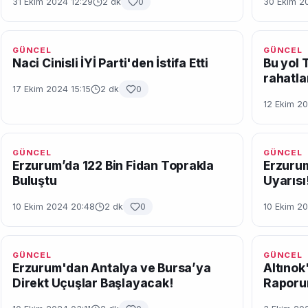
31 Ekim 2024 12:29
2 dk
0
30 Ekim 2
GÜNCEL
GÜNCEL
Naci Cinisli İYİ Parti'den İstifa Etti
Bu yol 
rahatla
17 Ekim 2024 15:15
2 dk
0
12 Ekim 20
GÜNCEL
GÜNCEL
Erzurum’da 122 Bin Fidan Toprakla
Erzurum
Buluştu
Uyarısı
10 Ekim 2024 20:48
2 dk
0
10 Ekim 20
GÜNCEL
GÜNCEL
Erzurum'dan Antalya ve Bursa’ya
Altınok'
Direkt Uçuşlar Başlayacak!
Raporu