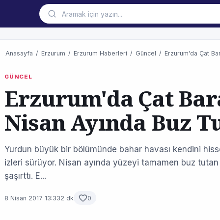
Anasayfa
/
Erzurum
/
Erzurum Haberleri
/
Güncel
/
Erzurum'da Çat Bar
GÜNCEL
Erzurum'da Çat Bara
Nisan Ayında Buz T
Yurdun büyük bir bölümünde bahar havası kendini hisset
izleri sürüyor. Nisan ayında yüzeyi tamamen buz tutan 
şaşırttı. E...
8 Nisan 2017 13:33
2 dk
0