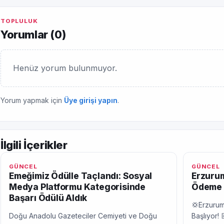
TOPLULUK
Yorumlar (
0
)
Henüz yorum bulunmuyor.
Yorum yapmak için
Üye girişi yapın
.
İlgili İçerikler
GÜNCEL
GÜNCEL
Emeğimiz Ödülle Taçlandı: Sosyal
Erzurum
Medya Platformu Kategorisinde
Ödeme 
Başarı Ödülü Aldık
💢Erzurum
Doğu Anadolu Gazeteciler Cemiyeti ve Doğu
Başlıyor! 