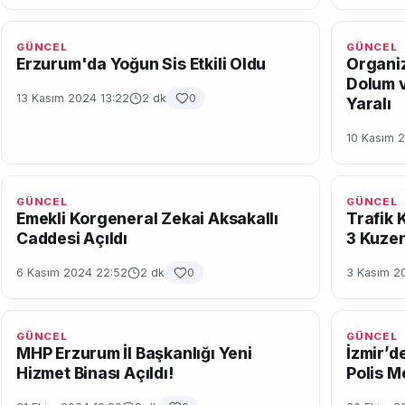
GÜNCEL
GÜNCEL
Erzurum'da Yoğun Sis Etkili Oldu
Organiz
Dolum v
13 Kasım 2024 13:22
2 dk
0
Yaralı
10 Kasım 
GÜNCEL
GÜNCEL
Emekli Korgeneral Zekai Aksakallı
Trafik 
Caddesi Açıldı
3 Kuzen
6 Kasım 2024 22:52
2 dk
0
3 Kasım 2
GÜNCEL
GÜNCEL
MHP Erzurum İl Başkanlığı Yeni
İzmir’de
Hizmet Binası Açıldı!
Polis M