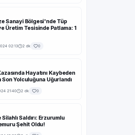
e Sanayi Bölgesi'nde Tüp
e Üretim Tesisinde Patlama: 1
2024 02:13
2 dk
0
Kazasında Hayatını Kaybeden
 Son Yolculuğuna Uğurlandı
024 21:40
2 dk
0
 Silahlı Saldırı: Erzurumlu
emuru Şehit Oldu!