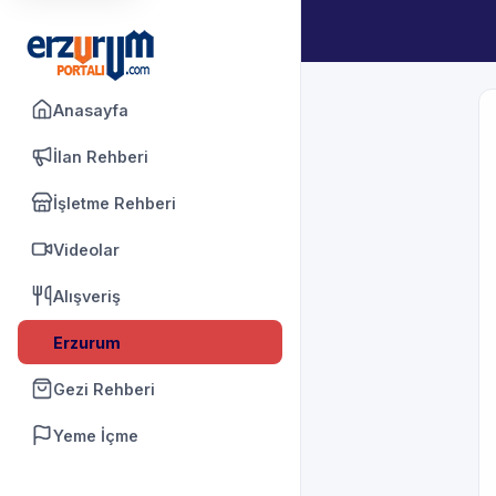
Anasayfa
İlan Rehberi
İşletme Rehberi
Videolar
Alışveriş
Erzurum
Gezi Rehberi
Yeme İçme