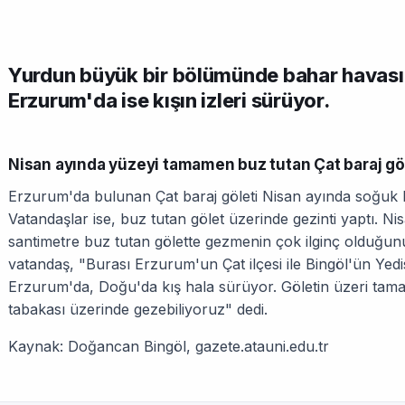
Yurdun büyük bir bölümünde bahar havası k
Erzurum'da ise kışın izleri sürüyor.
Nisan ayında yüzeyi tamamen buz tutan Çat baraj göle
Erzurum'da bulunan Çat baraj göleti Nisan ayında soğuk h
Vatandaşlar ise, buz tutan gölet üzerinde gezinti yaptı. Ni
santimetre buz tutan gölette gezmenin çok ilginç olduğun
vatandaş, "Burası Erzurum'un Çat ilçesi ile Bingöl'ün Yedisu
Erzurum'da, Doğu'da kış hala sürüyor. Göletin üzeri tam
tabakası üzerinde gezebiliyoruz" dedi.
Kaynak: Doğancan Bingöl, gazete.atauni.edu.tr