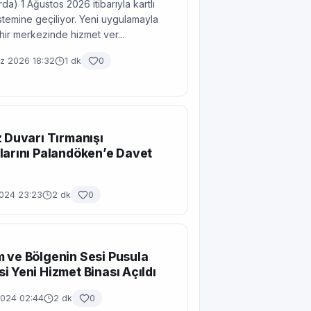
da) 1 Ağustos 2026 itibarıyla kartlı
temine geçiliyor. Yeni uygulamayla
ehir merkezinde hizmet ver...
 2026 18:32
1 dk
0
z Duvarı Tırmanışı
larını Palandöken’e Davet
2024 23:23
2 dk
0
 ve Bölgenin Sesi Pusula
i Yeni Hizmet Binası Açıldı
2024 02:44
2 dk
0