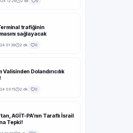
024 12:29
2 dk
0
Terminal trafiğinin
masını sağlayacak
24 01:38
2 dk
0
 Valisinden Dolandırıcılık
!
24 03:15
2 dk
0
tan, AGİT-PA’nın Taraflı İsrail
na Tepki!