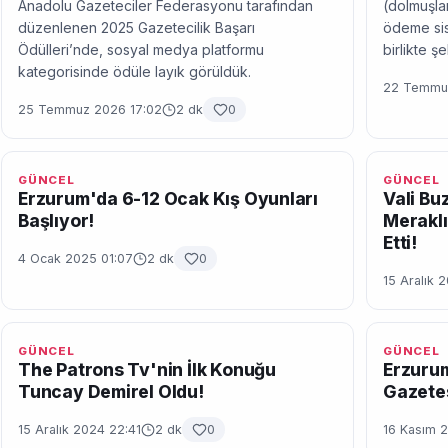
Anadolu Gazeteciler Federasyonu tarafından
(dolmuşlar
düzenlenen 2025 Gazetecilik Başarı
ödeme sis
Ödülleri’nde, sosyal medya platformu
birlikte ş
kategorisinde ödüle layık görüldük.
22 Temmuz
25 Temmuz 2026 17:02
2 dk
0
GÜNCEL
GÜNCEL
Erzurum'da 6-12 Ocak Kış Oyunları
Vali Bu
Başlıyor!
Meraklı
Etti!
4 Ocak 2025 01:07
2 dk
0
15 Aralık 
GÜNCEL
GÜNCEL
The Patrons Tv'nin İlk Konuğu
Erzurum
Tuncay Demirel Oldu!
Gazetes
15 Aralık 2024 22:41
2 dk
0
16 Kasım 