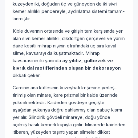
kuzeyden iki, doğudan üç ve güneyden de iki sivri
kemer alınlıklı pencereyle, aydınlatma sistemi tamam­
lanmıştır.
Kıble duvarının ortasında ve girişin tam karşısında yer
alan sivri kemer alınlıklı, dikdörtgen çerçeveli ve yarım
daire kesitli mihrap nişinin etrafındaki üç sıra kaval
silme, kavsarayı da kuşatmaktadır. Mihrap
kavsarasının iki yanında
ay yıldız, gülbezek ve
kıvrık dal mo­tiflerinden oluşan bir dekorasyon
dikkati çeker.
Caminin ana kütlesinin kuzeybatı köşesine yerleş­
tirilmiş olan minare, kare prizmal bir kaide üzerinde
yükselmektedir. Kaideden gövdeye geçişte,
aşağıdan yukarıya doğru pahlanmış olan pabuç kısmı
yer alır. Silindirik gövdeli minareye, doğu yönde
açılmış basık ke­merli kapıyla girilir. Minarede kaideden
itibaren, yüzeyden taşıntı yapan silmeler dikkat