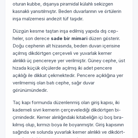
oturan kubbe, dı­şarıya piramidal külahlı sekizgen
kasnaklı yansıtılmıştır. Beden duvarlarının ve örtülerin
inşa malzemesi andezit tüf taşıdır.
Düzgün kesme taştan inşa edilmiş yapıda dış cep­
heler, son derece
sade bir mimari
düzen gösterir.
Doğu cephenin alt hizasında, beden duvarı içerisine
açılmış dikdörtgen çerçeveli ve yuvarlak kemer
alınlıklı üç pen­cereye yer verilmiştir. Güney cephe, üst
hizada küçük ölçülerde açılmış iki adet pencere
açıklığı ile dikkat çek­mektedir. Pencere açıklığına yer
verilmemiş olan batı cephe, sağır duvar
görünümündedir.
Taç kapı formunda düzenlenmiş olan giriş kapısı, iki
kademeli sivri kemerin çerçevelediği dikdörtgen bi­
çimindedir. Kemer alınlığındaki kitabeliğin içi boş bıra­
kılmış olup, kırmızı boya ile boyanmıştır. Giriş kapısının
sağında ve solunda yuvarlak kemer alınlıklı ve dikdört­