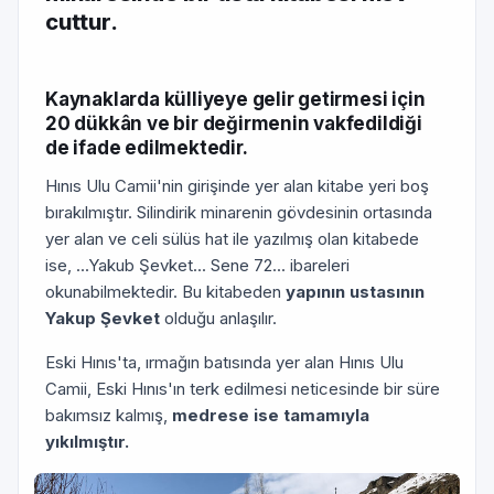
cuttur.
Kaynaklarda külliyeye gelir getirmesi için
20 dükkân ve bir değirmenin vakfedildiği
de ifade edilmek­tedir.
Hınıs Ulu Camii'nin girişinde yer alan kitabe yeri boş
bırakılmıştır. Silindirik minarenin gövdesinin orta­sında
yer alan ve celi sülüs hat ile yazılmış olan kita­bede
ise, ...Yakub Şevket... Sene 72... ibareleri
okunabilmektedir. Bu kitabeden
yapının ustasının
Yakup Şevket
olduğu anlaşılır.
Eski Hınıs'ta, ırmağın batısında yer alan Hınıs Ulu
Camii, Eski Hınıs'ın terk edilmesi neticesinde bir süre
bakımsız kalmış,
medrese ise tamamıyla
yıkılmıştır.