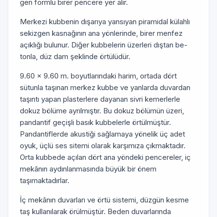
gen formlu birer pencere yer alır.
Merkezi kubbenin dışarıya yansıyan piramidal kü­lahlı
sekizgen kasnağının ana yönlerinde, birer menfez
açıklığı bulunur. Diğer kubbelerin üzerleri dıştan be­
tonla, düz dam şeklinde örtülüdür.
9.60 x 9.60 m. boyutlarındaki harim, ortada dört
sütunla taşınan merkez kubbe ve yanlarda duvardan
taşıntı yapan plasterlere dayanan sivri kemerlerle
dokuz bölüme ayrılmıştır. Bu dokuz bölümün üzeri,
pandantif geçişli basık kubbelerle örtülmüştür.
Pandantiflerde akustiği sağlamaya yönelik üç adet
oyuk, üçlü ses si­temi olarak karşımıza çıkmaktadır.
Orta kubbede açılan dört ana yöndeki pencereler, iç
mekânın aydınlanma­sında büyük bir önem
taşımaktadırlar.
İç mekânın duvarları ve örtü sistemi, düzgün kesme
taş kullanılarak örülmüştür. Beden duvarlarında