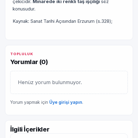
çekicidir.
Mina­rede iki renkli taş işçiliği
söz
konusudur.
Kaynak: Sanat Tarihi Açısından Erzurum (s.328);
TOPLULUK
Yorumlar (
0
)
Henüz yorum bulunmuyor.
Yorum yapmak için
Üye girişi yapın
.
İlgili İçerikler