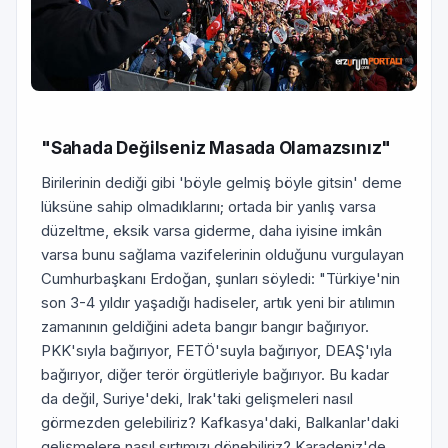
"Sahada Değilseniz Masada Olamazsınız"
Birilerinin dediği gibi 'böyle gelmiş böyle gitsin' deme
lüksüne sahip olmadıklarını; ortada bir yanlış varsa
düzeltme, eksik varsa giderme, daha iyisine imkân
varsa bunu sağlama vazifelerinin olduğunu vurgulayan
Cumhurbaşkanı Erdoğan, şunları söyledi: "Türkiye'nin
son 3-4 yıldır yaşadığı hadiseler, artık yeni bir atılımın
zamanının geldiğini adeta bangır bangır bağırıyor.
PKK'sıyla bağırıyor, FETÖ'suyla bağırıyor, DEAŞ'ıyla
bağırıyor, diğer terör örgütleriyle bağırıyor. Bu kadar
da değil, Suriye'deki, Irak'taki gelişmeleri nasıl
görmezden gelebiliriz? Kafkasya'daki, Balkanlar'daki
gelişmelere nasıl sırtımızı dönebiliriz? Karadeniz'de,