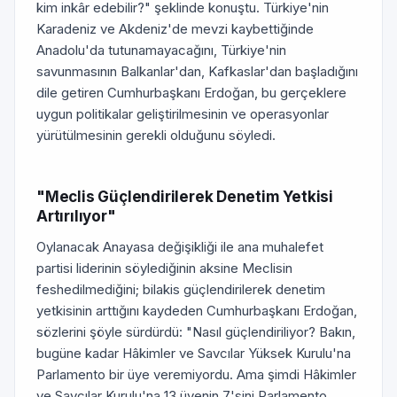
kim inkâr edebilir?" şeklinde konuştu. Türkiye'nin
Karadeniz ve Akdeniz'de mevzi kaybettiğinde
Anadolu'da tutunamayacağını, Türkiye'nin
savunmasının Balkanlar'dan, Kafkaslar'dan başladığını
dile getiren Cumhurbaşkanı Erdoğan, bu gerçeklere
uygun politikalar geliştirilmesinin ve operasyonlar
yürütülmesinin gerekli olduğunu söyledi.
"Meclis Güçlendirilerek Denetim Yetkisi
Artırılıyor"
Oylanacak Anayasa değişikliği ile ana muhalefet
partisi liderinin söylediğinin aksine Meclisin
feshedilmediğini; bilakis güçlendirilerek denetim
yetkisinin arttığını kaydeden Cumhurbaşkanı Erdoğan,
sözlerini şöyle sürdürdü: "Nasıl güçlendiriliyor? Bakın,
bugüne kadar Hâkimler ve Savcılar Yüksek Kurulu'na
Parlamento bir üye veremiyordu. Ama şimdi Hâkimler
ve Savcılar Kurulu'na 13 üyenin 7'sini Parlamento