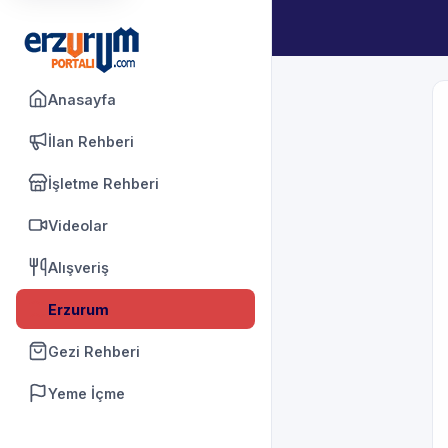
Anasayfa
İlan Rehberi
İşletme Rehberi
Videolar
Alışveriş
Erzurum
Gezi Rehberi
Yeme İçme