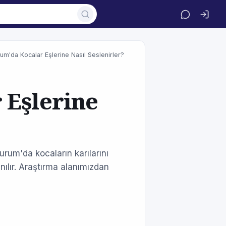
um'da Kocalar Eşlerine Nasıl Seslenirler?
 Eşlerine
urum'da kocaların karılarını
anılır. Araştırma alanımızdan