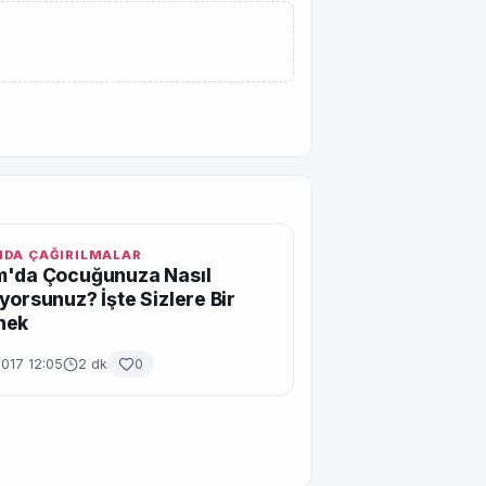
DA ÇAĞIRILMALAR
m'da Çocuğunuza Nasıl
yorsunuz? İşte Sizlere Bir
nek
2017 12:05
2 dk
0