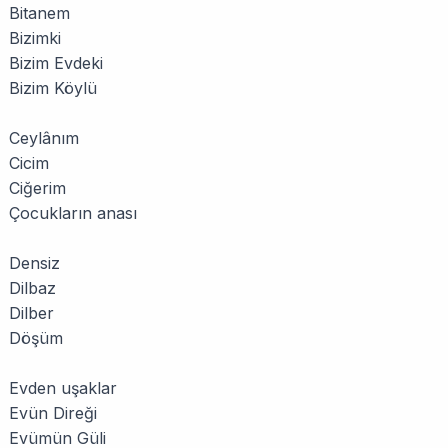
Bitanem
Bizimki
Bizim Evdeki
Bizim Köylü
Ceylânım
Cicim
Ciğerim
Çocukların anası
Densiz
Dilbaz
Dilber
Döşüm
Evden uşaklar
Evün Direği
Evümün Güli