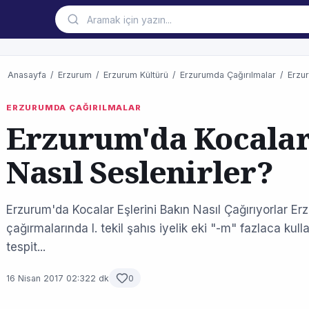
Anasayfa
/
Erzurum
/
Erzurum Kültürü
/
Erzurumda Çağırılmalar
/
Erzur
ERZURUMDA ÇAĞIRILMALAR
Erzurum'da Kocalar
Nasıl Seslenirler?
Erzurum'da Kocalar Eşlerini Bakın Nasıl Çağırıyorlar Erz
çağırmalarında I. tekil şahıs iyelik eki "-m" fazlaca kull
tespit...
16 Nisan 2017 02:32
2 dk
0