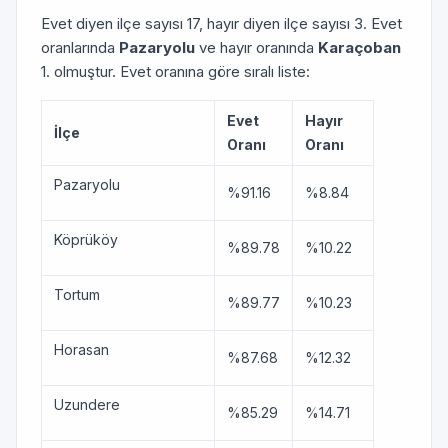
Evet diyen ilçe sayısı 17, hayır diyen ilçe sayısı 3. Evet
oranlarında
Pazaryolu
ve hayır oranında
Karaçoban
1. olmuştur. Evet oranına göre sıralı liste:
Evet
Hayır
İlçe
Oranı
Oranı
Pazaryolu
%91.16
%8.84
Köprüköy
%89.78
%10.22
Tortum
%89.77
%10.23
Horasan
%87.68
%12.32
Uzundere
%85.29
%14.71