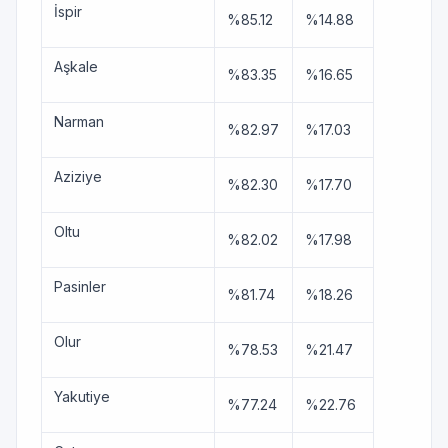
İspir
%85.12
%14.88
Aşkale
%83.35
%16.65
Narman
%82.97
%17.03
Aziziye
%82.30
%17.70
Oltu
%82.02
%17.98
Pasinler
%81.74
%18.26
Olur
%78.53
%21.47
Yakutiye
%77.24
%22.76