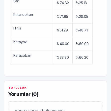
Çat
%74.82
%25.18
Palandöken
%71.95
%28.05
Hınıs
%51.29
%48.71
Karayazı
%40.00
%60.00
Karaçoban
%33.80
%66.20
TOPLULUK
Yorumlar (
0
)
Henüz yorum bulunmuyor.