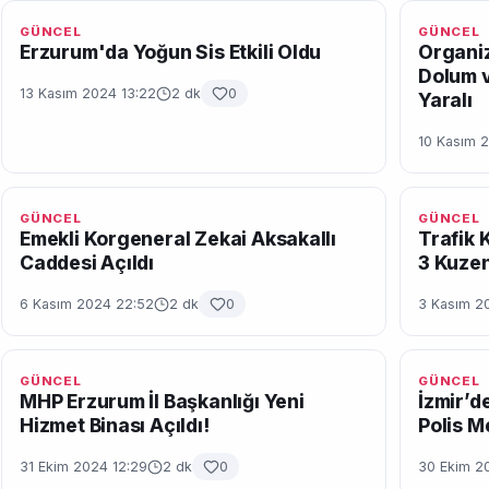
GÜNCEL
GÜNCEL
Erzurum'da Yoğun Sis Etkili Oldu
Organiz
Dolum v
13 Kasım 2024 13:22
2 dk
0
Yaralı
10 Kasım 
GÜNCEL
GÜNCEL
Emekli Korgeneral Zekai Aksakallı
Trafik 
Caddesi Açıldı
3 Kuzen
6 Kasım 2024 22:52
2 dk
0
3 Kasım 2
GÜNCEL
GÜNCEL
MHP Erzurum İl Başkanlığı Yeni
İzmir’de
Hizmet Binası Açıldı!
Polis M
31 Ekim 2024 12:29
2 dk
0
30 Ekim 2