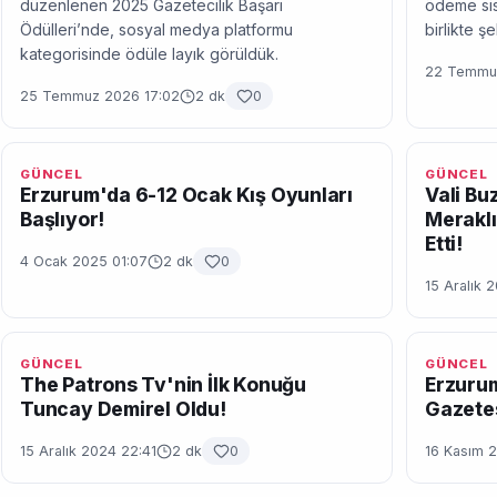
düzenlenen 2025 Gazetecilik Başarı
ödeme sis
Ödülleri’nde, sosyal medya platformu
birlikte ş
kategorisinde ödüle layık görüldük.
22 Temmuz
25 Temmuz 2026 17:02
2 dk
0
GÜNCEL
GÜNCEL
Erzurum'da 6-12 Ocak Kış Oyunları
Vali Bu
Başlıyor!
Meraklı
Etti!
4 Ocak 2025 01:07
2 dk
0
15 Aralık 
GÜNCEL
GÜNCEL
The Patrons Tv'nin İlk Konuğu
Erzurum
Tuncay Demirel Oldu!
Gazetes
15 Aralık 2024 22:41
2 dk
0
16 Kasım 