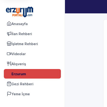
Anasayfa
İlan Rehberi
İşletme Rehberi
Videolar
Alışveriş
Erzurum
Gezi Rehberi
Yeme İçme