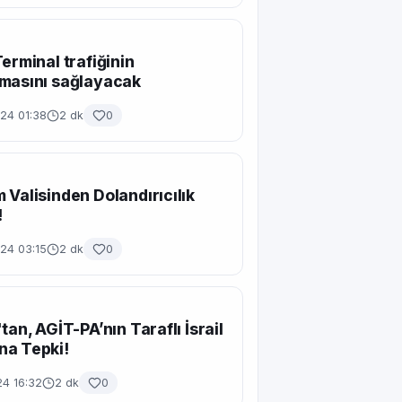
Terminal trafiğinin
masını sağlayacak
24 01:38
2 dk
0
 Valisinden Dolandırıcılık
!
24 03:15
2 dk
0
tan, AGİT-PA’nın Taraflı İsrail
na Tepki!
24 16:32
2 dk
0