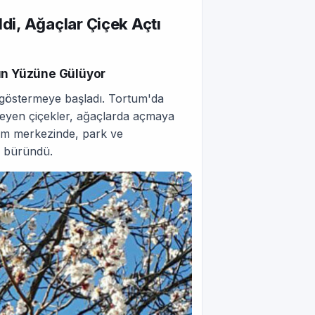
i, Ağaçlar Çiçek Açtı
rın Yüzüne Gülüyor
ü göstermeye başladı. Tortum'da
leyen çiçekler, ağaçlarda açmaya
tum merkezinde, park ve
e büründü.