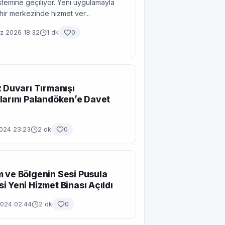
temine geçiliyor. Yeni uygulamayla
ehir merkezinde hizmet ver...
 2026 18:32
1 dk
0
z Duvarı Tırmanışı
larını Palandöken’e Davet
2024 23:23
2 dk
0
 ve Bölgenin Sesi Pusula
i Yeni Hizmet Binası Açıldı
2024 02:44
2 dk
0