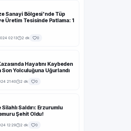
e Sanayi Bölgesi'nde Tüp
e Üretim Tesisinde Patlama: 1
2024 02:13
2 dk
0
Kazasında Hayatını Kaybeden
 Son Yolculuğuna Uğurlandı
024 21:40
2 dk
0
 Silahlı Saldırı: Erzurumlu
emuru Şehit Oldu!
024 12:29
2 dk
0