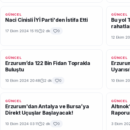
GÜNCEL
GÜNCEL
Naci Cinisli İYİ Parti'den İstifa Etti
Bu yol 
rahatla
17 Ekim 2024 15:15
2 dk
0
12 Ekim 20
GÜNCEL
GÜNCEL
Erzurum’da 122 Bin Fidan Toprakla
Erzurum
Buluştu
Uyarısı
10 Ekim 2024 20:48
2 dk
0
10 Ekim 20
GÜNCEL
GÜNCEL
Erzurum'dan Antalya ve Bursa’ya
Altınok'
Direkt Uçuşlar Başlayacak!
Raporu
10 Ekim 2024 03:11
2 dk
0
3 Ekim 20