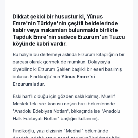
Dikkat çekici bir husustur ki, Yûnus
Emre'nin Türkiye'nin çeşitli beldelerinde
kabir veya makamları bulunmakla birlikte
Tapduk Emre'nin sadece Erzurum'un Tuzcu
köyünde kabri vardır.
Bu haliyle bu derlemeyi aslında Erzurum kitaplığının bir
parçası olarak görmek de mümkün. Dolayısıyla
diyebiliriz ki Erzurum Şairleri başlıklı bir eseri basılmış
bulunan Fındıkoğlu'nun
Yûnus Emre'si
Erzurumludur.
Eski harfli olduğu için gözden saklı kalmış. Müellif
Meslek'teki söz konusu neşrin bazı bölümlerinde
"Anadolu Edebiyatı Notları", birkaçında ise "Anadolu
Halk Edebiyatı Notları" başlığını kullanmış.
Fındıkoğlu, yazı dizisinin "Medhal" bölümünde