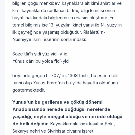
bilgiler, çoğu menkıbevi kaynaklara ait kimi anlatılar ve
kimi kaynaklarda rastlanan birkaç bilgi kırıntısı onun
hayatı hakkındaki bilgilerimizin esasını oluşturur. En
temel bilgimiz ise 13. yüzyılın ikinci yarısı ile 14. yüzyılın
ilk çeyreğinde yaşamış olduğudur. Risâletü'n-
Nushiyye isimli eserinin sonlarındaki:
Söze târîh yidi yüz yidi-y-idi
Yûnus cânı bu yolda fidî-yidi
beytinde geçen h. 707/ m. 1308 tarihi, bu eserin telif
tarihi olup Yunus Emre'nin bu yılda hayatta olduğunu
göstermektedir.
Yunus'un bu gerileme ve çöküş dönemi
Anadolusunda nerede doğduğu, nerelerde
yaşadığı, neyle meşgul olduğu ve nerede öldüğü
de belli değildir.
Kaynaklardaki kimi kayıtlar Bolu,
Sakarya nehri ve Sivrihisar civarını işaret