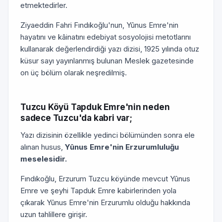
etmektedirler.
Ziyaeddin Fahri Fındıkoğlu'nun, Yûnus Emre'nin
hayatını ve kâinatını edebiyat sosyolojisi metotlarını
kullanarak değerlendirdiği yazı dizisi, 1925 yılında otuz
küsur sayı yayınlanmış bulunan Meslek gazetesinde
on üç bölüm olarak neşredilmiş.
Tuzcu Köyü Tapduk Emre'nin neden
sadece Tuzcu'da kabri var;
Yazı dizisinin özellikle yedinci bölümünden sonra ele
alınan husus,
Yûnus Emre'nin Erzurumluluğu
meselesidir.
Fındıkoğlu, Erzurum Tuzcu köyünde mevcut Yûnus
Emre ve şeyhi Tapduk Emre kabirlerinden yola
çıkarak Yûnus Emre'nin Erzurumlu olduğu hakkında
uzun tahlillere girişir.