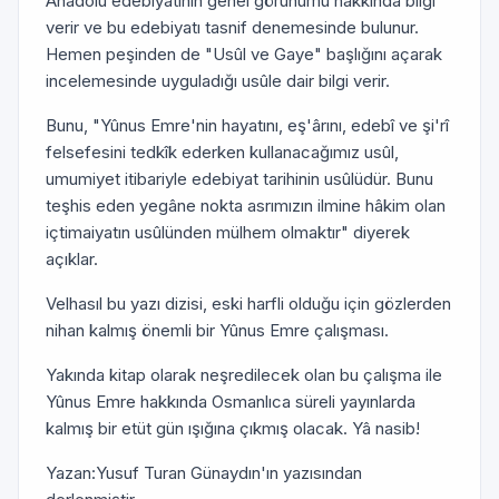
Anadolu edebiyatının genel görünümü hakkında bilgi
verir ve bu edebiyatı tasnif denemesinde bulunur.
Hemen peşinden de "Usûl ve Gaye" başlığını açarak
incelemesinde uyguladığı usûle dair bilgi verir.
Bunu, "Yûnus Emre'nin hayatını, eş'ârını, edebî ve şi'rî
felsefesini tedkîk ederken kullanacağımız usûl,
umumiyet itibariyle edebiyat tarihinin usûlüdür. Bunu
teşhis eden yegâne nokta asrımızın ilmine hâkim olan
içtimaiyatın usûlünden mülhem olmaktır" diyerek
açıklar.
Velhasıl bu yazı dizisi, eski harfli olduğu için gözlerden
nihan kalmış önemli bir Yûnus Emre çalışması.
Yakında kitap olarak neşredilecek olan bu çalışma ile
Yûnus Emre hakkında Osmanlıca süreli yayınlarda
kalmış bir etüt gün ışığına çıkmış olacak. Yâ nasib!
Yazan:Yusuf Turan Günaydın'ın yazısından