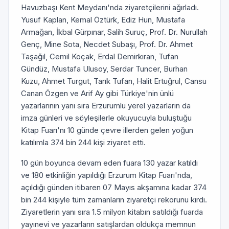
Havuzbaşı Kent Meydanı'nda ziyaretçilerini ağırladı.
Yusuf Kaplan, Kemal Öztürk, Ediz Hun, Mustafa
Armağan, İkbal Gürpınar, Salih Suruç, Prof. Dr. Nurullah
Genç, Mine Sota, Necdet Subaşı, Prof. Dr. Ahmet
Taşağıl, Cemil Koçak, Erdal Demirkıran, Tufan
Gündüz, Mustafa Ulusoy, Serdar Tuncer, Burhan
Kuzu, Ahmet Turgut, Tarık Tufan, Halit Ertuğrul, Cansu
Canan Özgen ve Arif Ay gibi Türkiye'nin ünlü
yazarlarının yanı sıra Erzurumlu yerel yazarların da
imza günleri ve söyleşilerle okuyucuyla buluştuğu
Kitap Fuarı'nı 10 günde çevre illerden gelen yoğun
katılımla 374 bin 244 kişi ziyaret etti.
10 gün boyunca devam eden fuara 130 yazar katıldı
ve 180 etkinliğin yapıldığı Erzurum Kitap Fuarı'nda,
açıldığı günden itibaren 07 Mayıs akşamına kadar 374
bin 244 kişiyle tüm zamanların ziyaretçi rekorunu kırdı.
Ziyaretlerin yanı sıra 1.5 milyon kitabın satıldığı fuarda
yayınevi ve yazarların satışlardan oldukça memnun