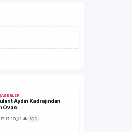
 HABERLER
 Bülent Aydın Kadrajından
m Ovası
017 14:27
2 dk
0