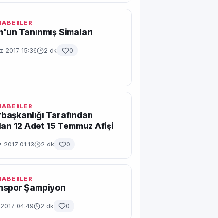
 HABERLER
'un Tanınmış Simaları
 2017 15:36
2 dk
0
 HABERLER
başkanlığı Tarafından
lan 12 Adet 15 Temmuz Afişi
 2017 01:13
2 dk
0
 HABERLER
mspor Şampiyon
 2017 04:49
2 dk
0