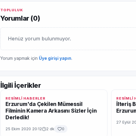
TOPLULUK
Yorumlar (
0
)
Henüz yorum bulunmuyor.
Yorum yapmak için
Üye girişi yapın
.
İlgili İçerikler
RESİMLİ HABERLER
RESİMLİ
Erzurum'da Çekilen Mümessil
İlteriş
Filminin Kamera Arkasını Sizler İçin
Erzuru
Derledik!
27 Eylül 2
25 Ekim 2020 20:12
2 dk
0