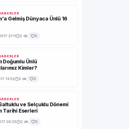
 HABERLER
m'a Gelmiş Dünyaca Ünlü 16
h
2017 21:11
2 dk
0
 HABERLER
m Doğumlu Ünlü
larımız Kimler?
17 13:52
2 dk
0
 HABERLER
, Saltuklu ve Selçuklu Dönemi
 Tarihi Eserleri
017 00:25
2 dk
0