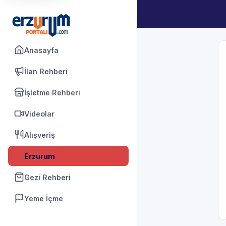
Anasayfa
İlan Rehberi
İşletme Rehberi
Videolar
Alışveriş
Erzurum
Gezi Rehberi
Yeme İçme