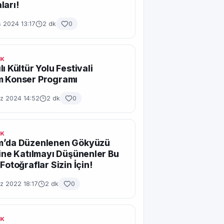
ları!
 2024 13:17
2 dk
0
IK
ı Kültür Yolu Festivali
m Konser Programı
 2024 14:52
2 dk
0
IK
m’da Düzenlenen Gökyüzü
ğine Katılmayı Düşünenler Bu
Fotoğraflar Sizin İçin!
 2022 18:17
2 dk
0
IK