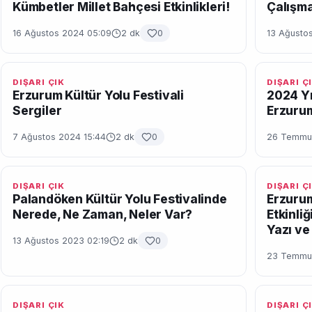
Kümbetler Millet Bahçesi Etkinlikleri!
Çalışma
16 Ağustos 2024 05:09
2 dk
0
13 Ağustos
DIŞARI ÇIK
DIŞARI Ç
Erzurum Kültür Yolu Festivali
2024 Yıl
Sergiler
Erzuru
7 Ağustos 2024 15:44
2 dk
0
26 Temmuz
DIŞARI ÇIK
DIŞARI Ç
Palandöken Kültür Yolu Festivalinde
Erzuru
Nerede, Ne Zaman, Neler Var?
Etkinli
Yazı ve 
13 Ağustos 2023 02:19
2 dk
0
23 Temmuz
DIŞARI ÇIK
DIŞARI Ç