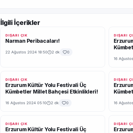
İlgili İçerikler
DIŞARI ÇIK
DIŞARI Ç
Narman Peribacaları!
Erzurum
Kümbetl
22 Ağustos 2024 18:50
2 dk
0
16 Ağustos
DIŞARI ÇIK
DIŞARI Ç
Erzurum Kültür Yolu Festivali Üç
Erzurum
Kümbetler Millet Bahçesi Etkinlikleri!
Kümbetl
16 Ağustos 2024 05:10
2 dk
0
16 Ağusto
DIŞARI ÇIK
DIŞARI Ç
Erzurum Kültür Yolu Festivali Üç
Erzurum