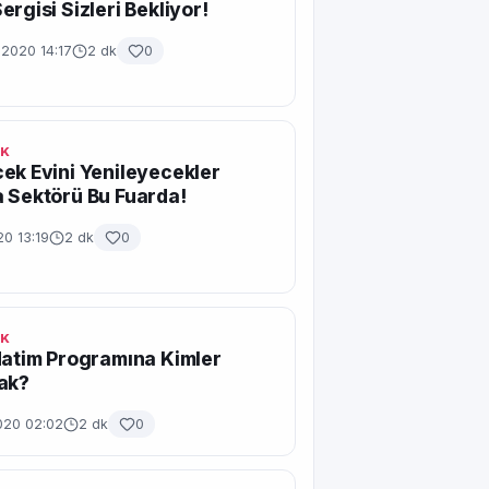
ergisi Sizleri Bekliyor!
 2020 14:17
2 dk
0
IK
ek Evini Yenileyecekler
 Sektörü Bu Fuarda!
20 13:19
2 dk
0
IK
Hatim Programına Kimler
ak?
020 02:02
2 dk
0