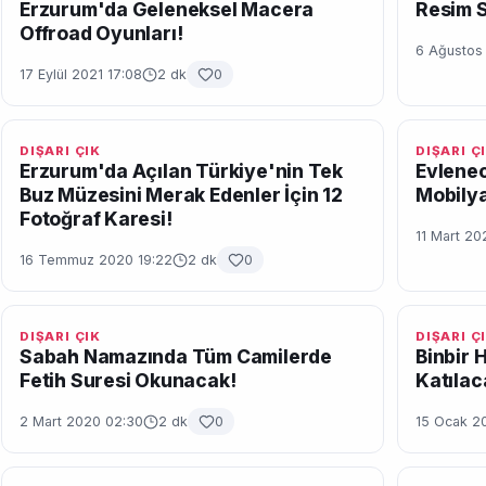
Erzurum'da Geleneksel Macera
Resim S
Offroad Oyunları!
6 Ağustos
17 Eylül 2021 17:08
2 dk
0
DIŞARI ÇIK
DIŞARI Ç
Erzurum'da Açılan Türkiye'nin Tek
Evlenec
Buz Müzesini Merak Edenler İçin 12
Mobilya
Fotoğraf Karesi!
11 Mart 20
16 Temmuz 2020 19:22
2 dk
0
DIŞARI ÇIK
DIŞARI Ç
Sabah Namazında Tüm Camilerde
Binbir 
Fetih Suresi Okunacak!
Katılac
2 Mart 2020 02:30
2 dk
0
15 Ocak 2