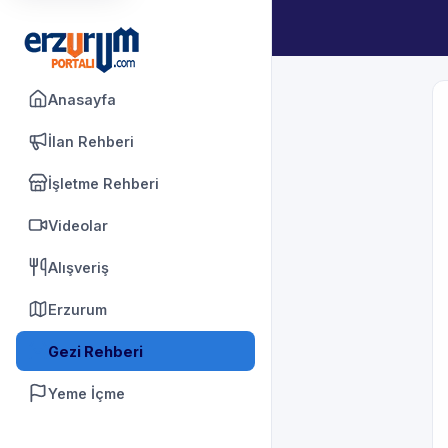
Anasayfa
İlan Rehberi
İşletme Rehberi
Videolar
Alışveriş
Erzurum
Gezi Rehberi
Yeme İçme