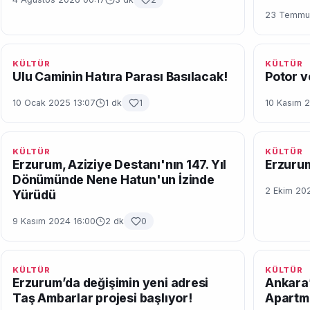
23 Temmuz
KÜLTÜR
KÜLTÜR
Ulu Caminin Hatıra Parası Basılacak!
Potor v
10 Ocak 2025 13:07
1 dk
1
10 Kasım 
KÜLTÜR
KÜLTÜR
Erzurum, Aziziye Destanı'nın 147. Yıl
Erzurum
Dönümünde Nene Hatun'un İzinde
2 Ekim 20
Yürüdü
9 Kasım 2024 16:00
2 dk
0
KÜLTÜR
KÜLTÜR
Erzurum’da değişimin yeni adresi
Ankara’
Taş Ambarlar projesi başlıyor!
Apartm