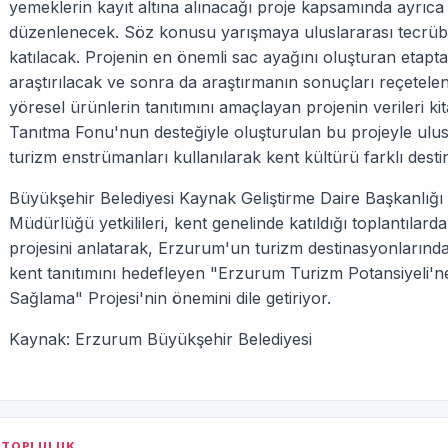
yemeklerin kayıt altına alınacağı proje kapsamında ayrıc
düzenlenecek. Söz konusu yarışmaya uluslararası tecrüb
katılacak. Projenin en önemli sac ayağını oluşturan etapt
araştırılacak ve sonra da araştırmanın sonuçları reçetelend
yöresel ürünlerin tanıtımını amaçlayan projenin verileri ki
Tanıtma Fonu'nun desteğiyle oluşturulan bu projeyle ulusal
turizm enstrümanları kullanılarak kent kültürü farklı desti
Büyükşehir Belediyesi Kaynak Geliştirme Daire Başkanlığı A
Müdürlüğü yetkilileri, kent genelinde katıldığı toplantılard
projesini anlatarak, Erzurum'un turizm destinasyonlarında
kent tanıtımını hedefleyen "Erzurum Turizm Potansiyeli'ne
Sağlama" Projesi'nin önemini dile getiriyor.
Kaynak: Erzurum Büyükşehir Belediyesi
TOPLULUK