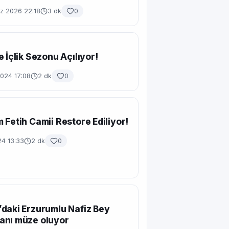
 2026 22:18
3 dk
0
e İçlik Sezonu Açılıyor!
2024 17:08
2 dk
0
 Fetih Camii Restore Ediliyor!
24 13:33
2 dk
0
daki Erzurumlu Nafiz Bey
anı müze oluyor