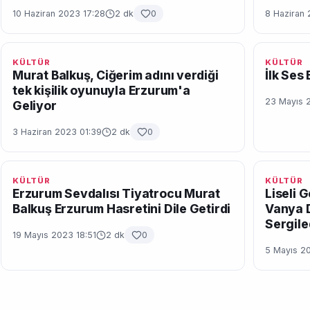
10 Haziran 2023 17:28
2 dk
0
8 Haziran
KÜLTÜR
KÜLTÜR
Murat Balkuş, Ciğerim adını verdiği
İlk Ses
tek kişilik oyunuyla Erzurum'a
23 Mayıs 
Geliyor
3 Haziran 2023 01:39
2 dk
0
KÜLTÜR
KÜLTÜR
Erzurum Sevdalısı Tiyatrocu Murat
Liseli 
Balkuş Erzurum Hasretini Dile Getirdi
Vanya D
Sergile
19 Mayıs 2023 18:51
2 dk
0
5 Mayıs 2