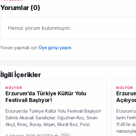
Yorumlar (
0
)
Henüz yorum bulunmuyor.
Yorum yapmak için
Üye girişi yapın
.
İlgili İçerikler
KÜLTÜR
KÜLTÜR
Erzurum’da Türkiye Kültür Yolu
Erzurum
Festivali Başlıyor!
Açılıyor
Erzurum’da Türkiye Kültür Yolu Festivali Başlıyor!
Erzurum’un
Sahne Akacak Sanatçılar; Oğuzhan Koç, Sinan
tarihi Fe
Akçıl, Kıraç, Buray, Alişan, Murat Boz, Poizi
11.45’te 
namazıyla
4 Ağustos 2026 00:17
3 dk
2