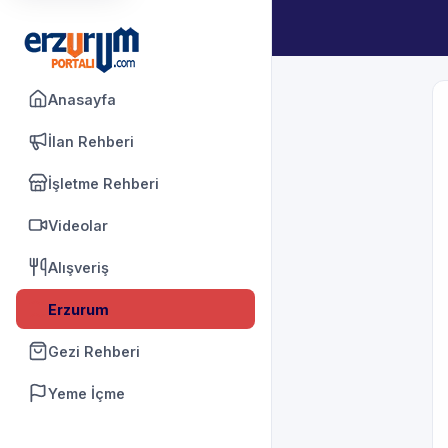
Anasayfa
İlan Rehberi
İşletme Rehberi
Videolar
Alışveriş
Erzurum
Gezi Rehberi
Yeme İçme