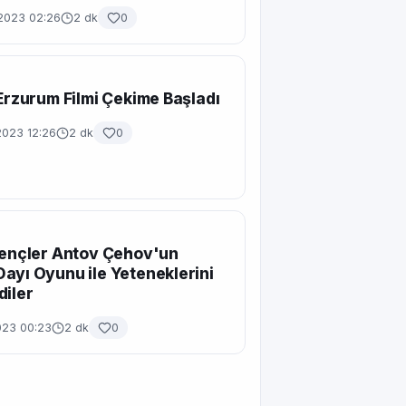
 2023 02:26
2 dk
0
 Erzurum Filmi Çekime Başladı
2023 12:26
2 dk
0
Gençler Antov Çehov'un
ayı Oyunu ile Yeteneklerini
diler
023 00:23
2 dk
0