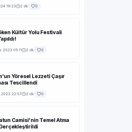
024 19:23
2 dk
0
ken Kültür Yolu Festivali
Yapıldı!
s 2023 05:11
2 dk
0
'un Yöresel Lezzeti Çaşır
sı Tescillendi
 2023 22:57
2 dk
0
atun Camisi'nin Temel Atma
Gerçekleştirildi