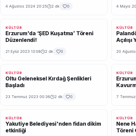
4 Ağustos 2024 20:25
2 dk
0
4 Mayıs 2
KÜLTÜR
KÜLTÜR
Erzurum'da ‘ŞED Kuşatma’ Töreni
Palandö
Düzenlendi!
Açılışı 
21 Eylül 2023 13:08
2 dk
0
20 Ağusto
KÜLTÜR
KÜLTÜR
Oltu Geleneksel Kırdağ Şenlikleri
Erzurum
Başladı
Kavurma
23 Temmuz 2023 00:36
2 dk
0
7 Temmuz
KÜLTÜR
KÜLTÜR
Yakutiye Belediyesi'nden fidan dikim
Nene H
etkinliği
Töreni 