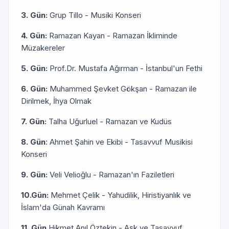
3. Gün:
Grup Tillo - Musiki Konseri
4. Gün:
Ramazan Kayan - Ramazan İkliminde
Müzakereler
5. Gün:
Prof.Dr. Mustafa Ağırman - İstanbul'un Fethi
6. Gün:
Muhammed Şevket Gökşan - Ramazan ile
Dirilmek, İhya Olmak
7. Gün:
Talha Uğurluel - Ramazan ve Kudüs
8. Gün
: Ahmet Şahin ve Ekibi - Tasavvuf Musikisi
Konseri
9. Gün:
Veli Velioğlu - Ramazan'ın Faziletleri
10.Gün:
Mehmet Çelik - Yahudilik, Hiristiyanlık ve
İslam'da Günah Kavramı
11. Gün
Hikmet Anıl Öztekin - Aşk ve Tasavvuf