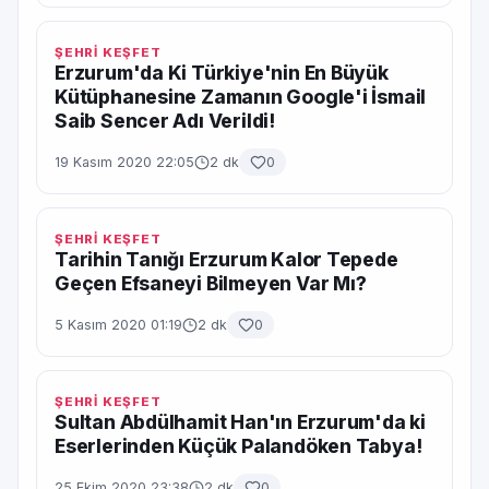
ŞEHRİ KEŞFET
Erzurum'da Ki Türkiye'nin En Büyük
Kütüphanesine Zamanın Google'i İsmail
Saib Sencer Adı Verildi!
19 Kasım 2020 22:05
2 dk
0
ŞEHRİ KEŞFET
Tarihin Tanığı Erzurum Kalor Tepede
Geçen Efsaneyi Bilmeyen Var Mı?
5 Kasım 2020 01:19
2 dk
0
ŞEHRİ KEŞFET
Sultan Abdülhamit Han'ın Erzurum'da ki
Eserlerinden Küçük Palandöken Tabya!
25 Ekim 2020 23:38
2 dk
0