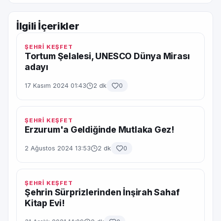
İlgili İçerikler
ŞEHRİ KEŞFET
Tortum Şelalesi, UNESCO Dünya Mirası
adayı
17 Kasım 2024 01:43
2 dk
0
ŞEHRİ KEŞFET
Erzurum'a Geldiğinde Mutlaka Gez!
2 Ağustos 2024 13:53
2 dk
0
ŞEHRİ KEŞFET
Şehrin Sürprizlerinden İnşirah Sahaf
Kitap Evi!