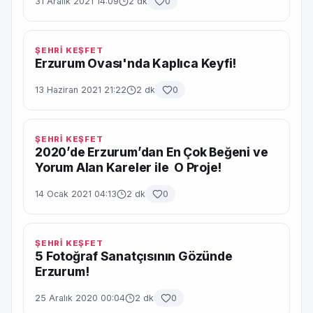
31 Aralık 2021 14:09
2 dk
0
ŞEHRİ KEŞFET
Erzurum Ovası'nda Kaplıca Keyfi!
13 Haziran 2021 21:22
2 dk
0
ŞEHRİ KEŞFET
2020’de Erzurum’dan En Çok Beğeni ve
Yorum Alan Kareler ile O Proje!
14 Ocak 2021 04:13
2 dk
0
ŞEHRİ KEŞFET
5 Fotoğraf Sanatçısının Gözünde
Erzurum!
25 Aralık 2020 00:04
2 dk
0