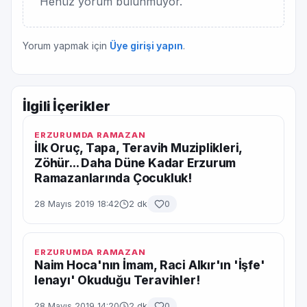
Henüz yorum bulunmuyor.
Yorum yapmak için
Üye girişi yapın
.
İlgili İçerikler
ERZURUMDA RAMAZAN
İlk Oruç, Tapa, Teravih Muziplikleri,
Zöhür... Daha Düne Kadar Erzurum
Ramazanlarında Çocukluk!
28 Mayıs 2019 18:42
2 dk
0
ERZURUMDA RAMAZAN
Naim Hoca'nın İmam, Raci Alkır'ın 'İşfe'
lenayı' Okuduğu Teravihler!
28 Mayıs 2019 14:20
2 dk
0