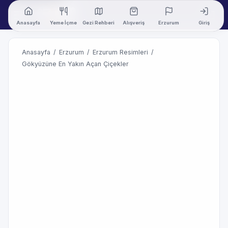
Anasayfa
Yeme İçme
Gezi Rehberi
Alışveriş
Erzurum
Giriş
Anasayfa
/
Erzurum
/
Erzurum Resimleri
/
Gökyüzüne En Yakın Açan Çiçekler