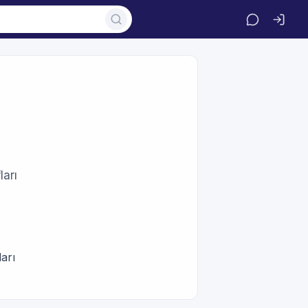
ları
arı