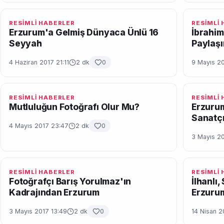
RESİMLİ HABERLER
RESİMLİ
Erzurum'a Gelmiş Dünyaca Ünlü 16
İbrahim
Seyyah
Paylaşı
4 Haziran 2017 21:11
2 dk
0
9 Mayıs 2
RESİMLİ HABERLER
RESİMLİ
Mutluluğun Fotoğrafı Olur Mu?
Erzuru
Sanatçı
4 Mayıs 2017 23:47
2 dk
0
3 Mayıs 20
RESİMLİ HABERLER
RESİMLİ
Fotoğrafçı Barış Yorulmaz'ın
İlhanlı
Kadrajından Erzurum
Erzurum
3 Mayıs 2017 13:49
2 dk
0
14 Nisan 2