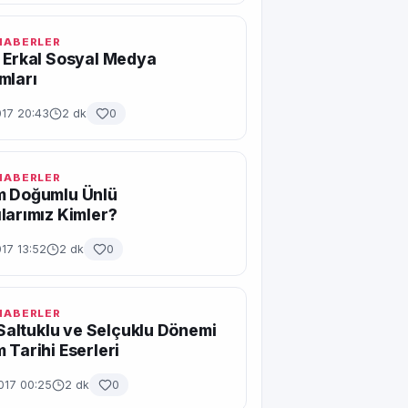
 HABERLER
 Erkal Sosyal Medya
mları
017 20:43
2 dk
0
 HABERLER
m Doğumlu Ünlü
larımız Kimler?
17 13:52
2 dk
0
 HABERLER
, Saltuklu ve Selçuklu Dönemi
 Tarihi Eserleri
017 00:25
2 dk
0