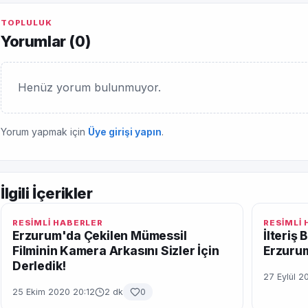
TOPLULUK
Yorumlar (
0
)
Henüz yorum bulunmuyor.
Yorum yapmak için
Üye girişi yapın
.
İlgili İçerikler
RESİMLİ HABERLER
RESİMLİ
Erzurum'da Çekilen Mümessil
İlteriş
Filminin Kamera Arkasını Sizler İçin
Erzuru
Derledik!
27 Eylül 2
25 Ekim 2020 20:12
2 dk
0