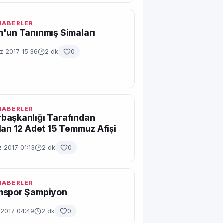
 HABERLER
'un Tanınmış Simaları
 2017 15:36
2 dk
0
 HABERLER
başkanlığı Tarafından
lan 12 Adet 15 Temmuz Afişi
 2017 01:13
2 dk
0
 HABERLER
mspor Şampiyon
 2017 04:49
2 dk
0