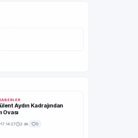
 HABERLER
 Bülent Aydın Kadrajından
m Ovası
017 14:27
2 dk
0