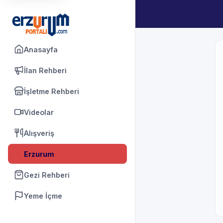
Anasayfa
İlan Rehberi
İşletme Rehberi
Videolar
Alışveriş
Erzurum
Gezi Rehberi
Yeme İçme