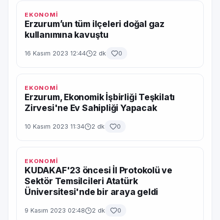
EKONOMİ
Erzurum’un tüm ilçeleri doğal gaz
kullanımına kavuştu
16 Kasım 2023 12:44
2 dk
0
EKONOMİ
Erzurum, Ekonomik İşbirliği Teşkilatı
Zirvesi'ne Ev Sahipliği Yapacak
10 Kasım 2023 11:34
2 dk
0
EKONOMİ
KUDAKAF'23 öncesi İl Protokolü ve
Sektör Temsilcileri Atatürk
Üniversitesi'nde bir araya geldi
9 Kasım 2023 02:48
2 dk
0