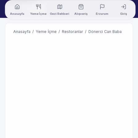
Anasayfa
Yeme İçme
Gezi Rehberi
Alışveriş
Erzurum
Giriş
Anasayfa
/
Yeme İçme
/
Restoranlar
/
Dönerci Can Baba