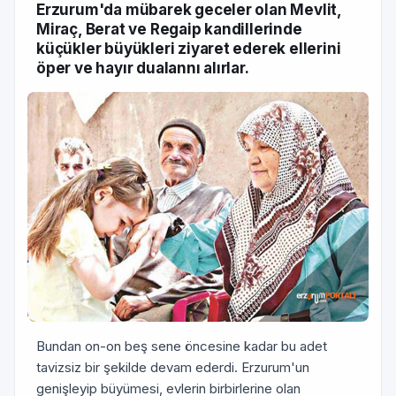
Erzurum'da mübarek geceler olan Mevlit,
Miraç, Berat ve Regaip kandillerinde
küçükler büyükleri ziyaret ederek ellerini
öper ve hayır dualannı alırlar.
Bundan on-on beş sene öncesi­ne kadar bu adet
tavizsiz bir şekilde devam ederdi. Erzurum'un
genişleyip büyümesi, evlerin birbirlerine olan