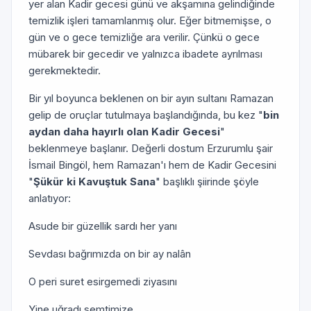
yer alan Kadir gecesi günü ve akşamına ge­lindiğinde
temizlik işleri tamamlanmış olur. Eğer bitmemişse, o
gün ve o gece temizliğe ara verilir. Çünkü o gece
mübarek bir gecedir ve yalnızca ibadete ayrılması
gerekmektedir.
Bir yıl boyunca beklenen on bir ayın sultanı Ramazan
ge­lip de oruçlar tutulmaya başlandığında, bu kez "
bin
aydan daha hayırlı olan Kadir Gecesi
"
beklenmeye başlanır. Değerli dostum Erzurumlu şair
İsmail Bingöl, hem Ramazan'ı hem de Kadir Ge­cesini
"
Şükür ki Kavuştuk Sana
" başlıklı şiirinde şöyle
anlatıyor:
Asude bir güzellik sardı her yanı
Sevdası bağrımızda on bir ay nalân
O peri suret esirgemedi ziyasını
Yine uğradı semtimize