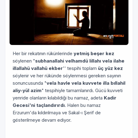
Her bir rekatının rükünlerinde
yetmiş beşer kez
söylenen "
subhanallahi velhamdü lillahı vela ilahe
illallahü vallahü ekber
'' tespihi toplam
üç yüz kez
söylenir ve her rükünde söylenmesi gereken sayının
sonuncusunda "
vela havle vela kuvvete illa bıllahil
aliy-yül azim
" tespihiyle tamamlanırdı. Gücü kuvveti
yenride olan­ların kılabildiği bu namaz, adeta
Kadir
Gecesi'ni taçlandırırdı
. Halen bu namaz
Erzurum'da kıldırılmaya ve Sakal-ı Şerif de
gösterilmeye devam ediyor.