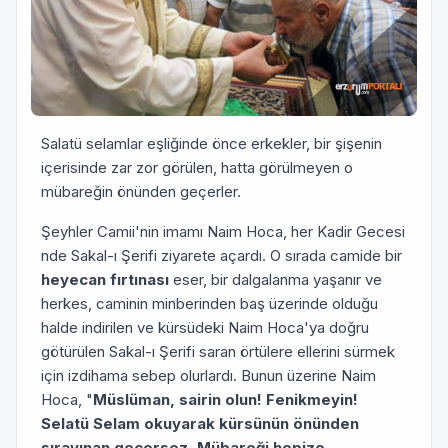
Salatü se­lamlar eşliğinde önce erkekler, bir şişenin
içerisinde zar zor gö­rülen, hatta görülmeyen o
mübareğin önünden geçerler.
Şeyh­ler Camii'nin imamı Naim Hoca, her Kadir Gecesi
nde Sakal-ı Şerifi ziyarete açardı. O sırada camide bir
heyecan fırtınası
eser, bir dalgalanma yaşanır ve
herkes, caminin minberinden baş üzerinde olduğu
halde indirilen ve kürsüdeki Naim Hoca'ya doğru
götürülen Sakal-ı Şerifi saran örtülere ellerini sürmek
için izdihama sebep olurlardı. Bunun üzerine Naim
Hoca, "
Müslü­man, sairin olun! Fenikmeyin!
Selatü Selam okuyarak kürsünün önünden
sırayınan geçersez, Mübareği hepize