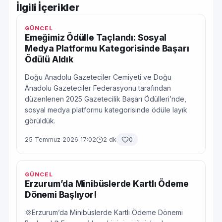
İlgili İçerikler
GÜNCEL
Emeğimiz Ödülle Taçlandı: Sosyal
Medya Platformu Kategorisinde Başarı
Ödülü Aldık
Doğu Anadolu Gazeteciler Cemiyeti ve Doğu
Anadolu Gazeteciler Federasyonu tarafından
düzenlenen 2025 Gazetecilik Başarı Ödülleri’nde,
sosyal medya platformu kategorisinde ödüle layık
görüldük.
25 Temmuz 2026 17:02
2 dk
0
GÜNCEL
Erzurum’da Minibüslerde Kartlı Ödeme
Dönemi Başlıyor!
💢Erzurum’da Minibüslerde Kartlı Ödeme Dönemi