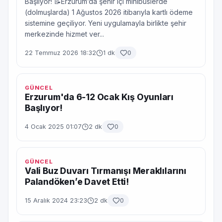
Başlıyor! 📝Erzurum’da şehir içi minibüslerde
(dolmuşlarda) 1 Ağustos 2026 itibarıyla kartlı ödeme
sistemine geçiliyor. Yeni uygulamayla birlikte şehir
merkezinde hizmet ver...
22 Temmuz 2026 18:32
1 dk
0
GÜNCEL
Erzurum'da 6-12 Ocak Kış Oyunları
Başlıyor!
4 Ocak 2025 01:07
2 dk
0
GÜNCEL
Vali Buz Duvarı Tırmanışı Meraklılarını
Palandöken’e Davet Etti!
15 Aralık 2024 23:23
2 dk
0