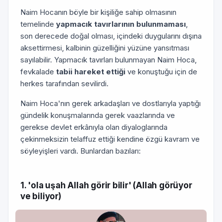
Naim Hocanın böyle bir kişiliğe sahip olmasının
temelinde
yapmacık tavırlarının bulunmaması
,
son derecede doğal olma­sı, içindeki duygularını dışına
aksettirmesi, kalbinin güzelliğini yüzüne yansıtması
sayılabilir. Yapmacık tavırları bulunmayan Naim Hoca,
fevkalade
tabii hareket ettiği
ve konuştuğu için de
herkes tarafından sevilirdi.
Naim Hoca'nın gerek arkadaşları ve dostlarıyla yaptığı
gündelik konuşmalarında gerek vaazlarında ve
gerekse devlet erkâ­nıyla olan diyaloglarında
çekinmeksizin telaffuz ettiği kendine özgü kavram ve
söyleyişleri vardı. Bunlardan bazıları:
1. 'ola uşah Allah görir bilir' (Allah görüyor
ve biliyor)