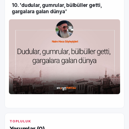
10. 'dudular, gumrular, bülbüller getti,
gargalara galan dünya'
TOPLULUK
Yorumlar (
0
)