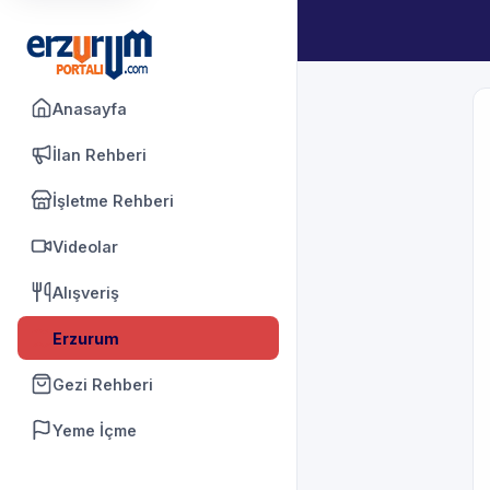
Anasayfa
İlan Rehberi
İşletme Rehberi
Videolar
Alışveriş
Erzurum
Gezi Rehberi
Yeme İçme