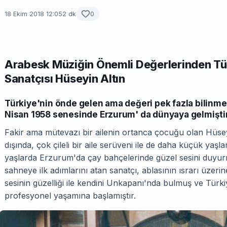
18 Ekim 2018 12:05
2 dk
0
Arabesk Müziğin Önemli Değerlerinden Tür
Sanatçısı Hüseyin Altın
Türkiye'nin önde gelen ama değeri pek fazla bilinme
Nisan 1958 senesinde Erzurum' da dünyaya gelmiştir
Fakir ama mütevazı bir ailenin ortanca çocuğu olan Hüseyin
dışında, çok çileli bir aile serüveni ile de daha küçük yaşl
yaşlarda Erzurum'da çay bahçelerinde güzel sesini duyu
sahneye ilk adımlarını atan sanatçı, ablasının ısrarı üzeri
sesinin güzelliği ile kendini Unkapanı'nda bulmuş ve Türki
profesyonel yaşamına başlamıştır.