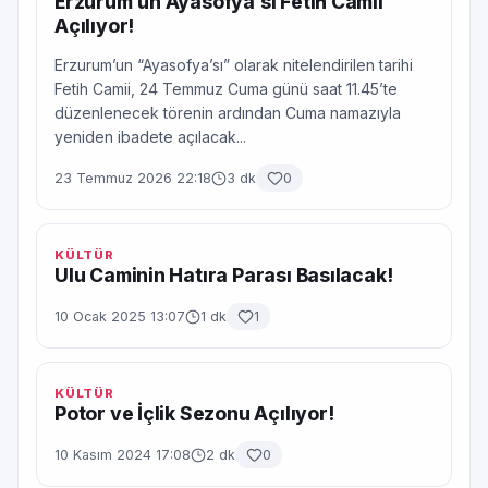
Erzurum’un Ayasofya’sı Fetih Camii
Açılıyor!
Erzurum’un “Ayasofya’sı” olarak nitelendirilen tarihi
Fetih Camii, 24 Temmuz Cuma günü saat 11.45’te
düzenlenecek törenin ardından Cuma namazıyla
yeniden ibadete açılacak...
23 Temmuz 2026 22:18
3 dk
0
KÜLTÜR
Ulu Caminin Hatıra Parası Basılacak!
10 Ocak 2025 13:07
1 dk
1
KÜLTÜR
Potor ve İçlik Sezonu Açılıyor!
10 Kasım 2024 17:08
2 dk
0