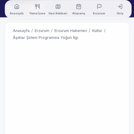
Anasayfa
Yeme İçme
Gezi Rehberi
Alışveriş
Erzurum
Giriş
Anasayfa
/
Erzurum
/
Erzurum Haberleri
/
Kültür
/
Âşıklar Şöleni Programına Yoğun İlgi