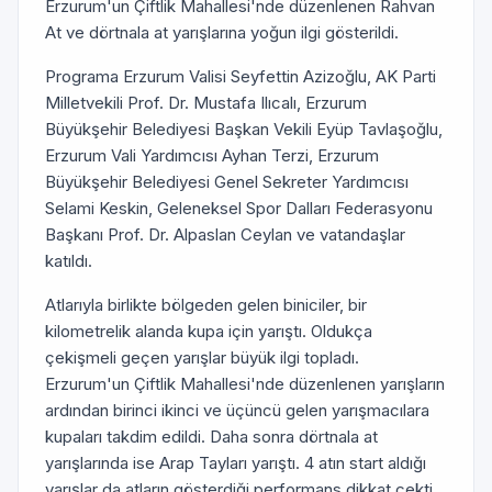
Erzurum'un Çiftlik Mahallesi'nde düzenlenen Rahvan
At ve dörtnala at yarışlarına yoğun ilgi gösterildi.
Programa Erzurum Valisi Seyfettin Azizoğlu, AK Parti
Milletvekili Prof. Dr. Mustafa Ilıcalı, Erzurum
Büyükşehir Belediyesi Başkan Vekili Eyüp Tavlaşoğlu,
Erzurum Vali Yardımcısı Ayhan Terzi, Erzurum
Büyükşehir Belediyesi Genel Sekreter Yardımcısı
Selami Keskin, Geleneksel Spor Dalları Federasyonu
Başkanı Prof. Dr. Alpaslan Ceylan ve vatandaşlar
katıldı.
Atlarıyla birlikte bölgeden gelen biniciler, bir
kilometrelik alanda kupa için yarıştı. Oldukça
çekişmeli geçen yarışlar büyük ilgi topladı.
Erzurum'un Çiftlik Mahallesi'nde düzenlenen yarışların
ardından birinci ikinci ve üçüncü gelen yarışmacılara
kupaları takdim edildi. Daha sonra dörtnala at
yarışlarında ise Arap Tayları yarıştı. 4 atın start aldığı
yarışlar da atların gösterdiği performans dikkat çekti.