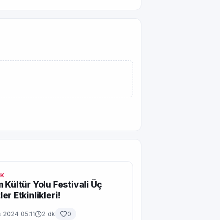
IK
 Kültür Yolu Festivali Üç
er Etkinlikleri!
 2024 05:11
2 dk
0