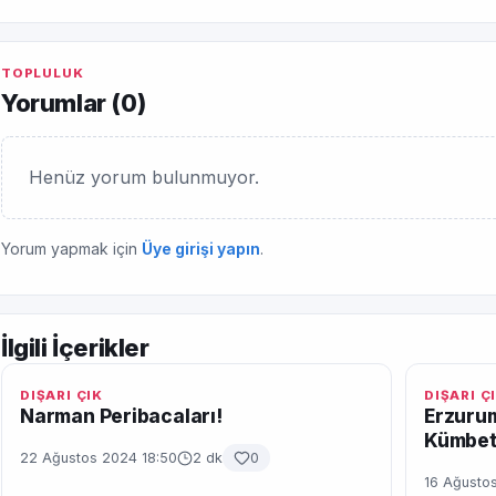
TOPLULUK
Yorumlar (
0
)
Henüz yorum bulunmuyor.
Yorum yapmak için
Üye girişi yapın
.
İlgili İçerikler
DIŞARI ÇIK
DIŞARI Ç
Narman Peribacaları!
Erzurum
Kümbetl
22 Ağustos 2024 18:50
2 dk
0
16 Ağustos