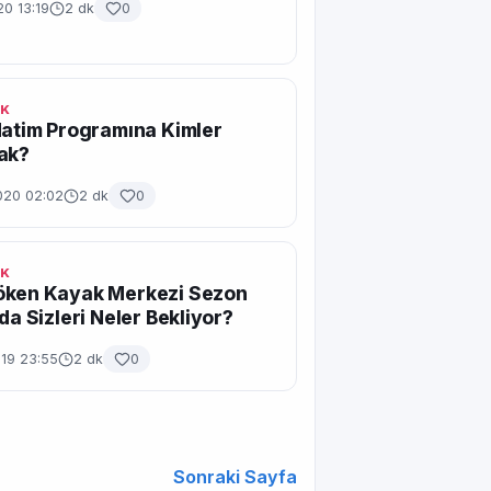
20 13:19
2 dk
0
IK
Hatim Programına Kimler
ak?
020 02:02
2 dk
0
IK
öken Kayak Merkezi Sezon
nda Sizleri Neler Bekliyor?
019 23:55
2 dk
0
Sonraki Sayfa