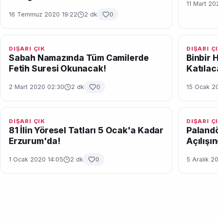
11 Mart 20
16 Temmuz 2020 19:22
2 dk
0
DIŞARI ÇIK
DIŞARI Ç
Sabah Namazında Tüm Camilerde
Binbir 
Fetih Suresi Okunacak!
Katılac
2 Mart 2020 02:30
2 dk
0
15 Ocak 2
DIŞARI ÇIK
DIŞARI Ç
81 İlin Yöresel Tatları 5 Ocak'a Kadar
Paland
Erzurum'da!
Açılışı
1 Ocak 2020 14:05
2 dk
0
5 Aralık 2