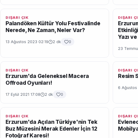
DIŞARI ÇIK
DIŞARI Ç
Palandöken Kültür Yolu Festivalinde
Erzuru
Nerede, Ne Zaman, Neler Var?
Etkinli
Yazı ve 
13 Ağustos 2023 02:19
2 dk
0
23 Temmuz
DIŞARI ÇIK
DIŞARI Ç
Erzurum'da Geleneksel Macera
Resim S
Offroad Oyunları!
6 Ağustos
17 Eylül 2021 17:08
2 dk
0
DIŞARI ÇIK
DIŞARI Ç
Erzurum'da Açılan Türkiye'nin Tek
Evlenec
Buz Müzesini Merak Edenler İçin 12
Mobilya
Fotoğraf Karesi!