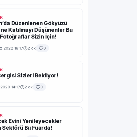
IK
m’da Düzenlenen Gökyüzü
ğine Katılmayı Düşünenler Bu
Fotoğraflar Sizin İçin!
 2022 18:17
2 dk
0
IK
ergisi Sizleri Bekliyor!
 2020 14:17
2 dk
0
IK
ek Evini Yenileyecekler
 Sektörü Bu Fuarda!