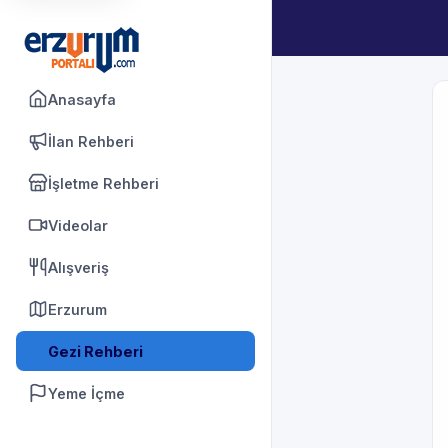
Anasayfa
İlan Rehberi
İşletme Rehberi
Videolar
Alışveriş
Erzurum
Gezi Rehberi
Yeme İçme