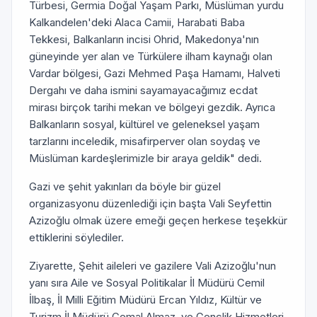
Türbesi, Germia Doğal Yaşam Parkı, Müslüman yurdu
Kalkandelen'deki Alaca Camii, Harabati Baba
Tekkesi, Balkanların incisi Ohrid, Makedonya'nın
güneyinde yer alan ve Türkülere ilham kaynağı olan
Vardar bölgesi, Gazi Mehmed Paşa Hamamı, Halveti
Dergahı ve daha ismini sayamayacağımız ecdat
mirası birçok tarihi mekan ve bölgeyi gezdik. Ayrıca
Balkanların sosyal, kültürel ve geleneksel yaşam
tarzlarını inceledik, misafirperver olan soydaş ve
Müslüman kardeşlerimizle bir araya geldik" dedi.
Gazi ve şehit yakınları da böyle bir güzel
organizasyonu düzenlediği için başta Vali Seyfettin
Azizoğlu olmak üzere emeği geçen herkese teşekkür
ettiklerini söylediler.
Ziyarette, Şehit aileleri ve gazilere Vali Azizoğlu'nun
yanı sıra Aile ve Sosyal Politikalar İl Müdürü Cemil
İlbaş, İl Milli Eğitim Müdürü Ercan Yıldız, Kültür ve
Turizm İl Müdürü Cemal Almaz, ve Gençlik Hizmetleri