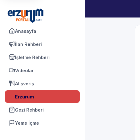
Anasayfa
İlan Rehberi
İşletme Rehberi
Videolar
Alışveriş
Erzurum
Gezi Rehberi
Yeme İçme