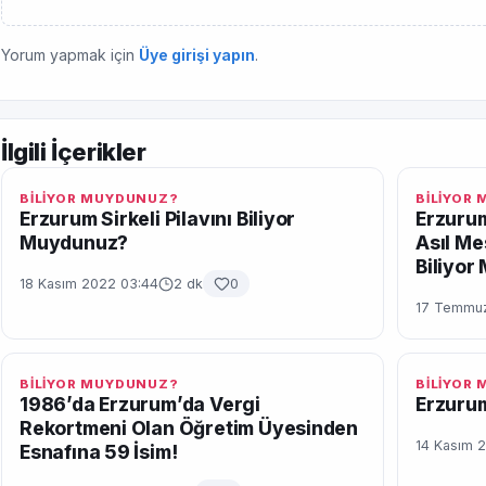
Yorum yapmak için
Üye girişi yapın
.
İlgili İçerikler
BİLİYOR MUYDUNUZ?
BİLİYOR
Erzurum Sirkeli Pilavını Biliyor
Erzurum
Muydunuz?
Asıl Me
Biliyo
18 Kasım 2022 03:44
2 dk
0
17 Temmuz
BİLİYOR MUYDUNUZ?
BİLİYOR
1986’da Erzurum’da Vergi
Erzurum
Rekortmeni Olan Öğretim Üyesinden
14 Kasım 2
Esnafına 59 İsim!