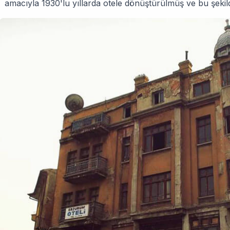
amacıyla 1930'lu yıllarda otele dönüştürülmüş ve bu şekil