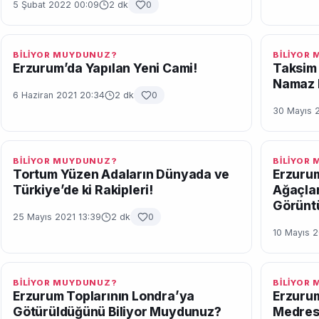
5 Şubat 2022 00:09
2 dk
0
BİLİYOR MUYDUNUZ?
BİLİYOR
Erzurum’da Yapılan Yeni Cami!
Taksim 
Namaz 
6 Haziran 2021 20:34
2 dk
0
30 Mayıs 
BİLİYOR MUYDUNUZ?
BİLİYOR
Tortum Yüzen Adaların Dünyada ve
Erzurum
Türkiye’de ki Rakipleri!
Ağaçlar
Görüntü
25 Mayıs 2021 13:39
2 dk
0
10 Mayıs 2
BİLİYOR MUYDUNUZ?
BİLİYOR
Erzurum Toplarının Londra’ya
Erzurum
Götürüldüğünü Biliyor Muydunuz?
Medrese