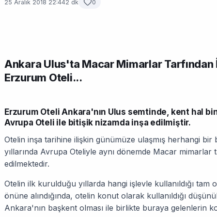
25 Aralık 2018 22:44
2 dk
0
Ankara Ulus'ta Macar Mimarlar Tarfından İn
Erzurum Oteli...
Erzurum Oteli Ankara'nın Ulus semtinde, kent hal b
Avrupa Oteli ile bitişik nizamda inşa edilmiştir.
Otelin inşa tarihine ilişkin günümüze ulaşmış herhangi bir
yıllarında Avrupa Oteliyle aynı dönemde Macar mimarlar t
edilmektedir.
Otelin ilk kurulduğu yıllarda hangi işlevle kullanıldığı tam 
önüne alındığında, ote­lin konut olarak kullanıldığı düşünü
Ankara'nın başkent olması ile birlikte buraya gelen­ler