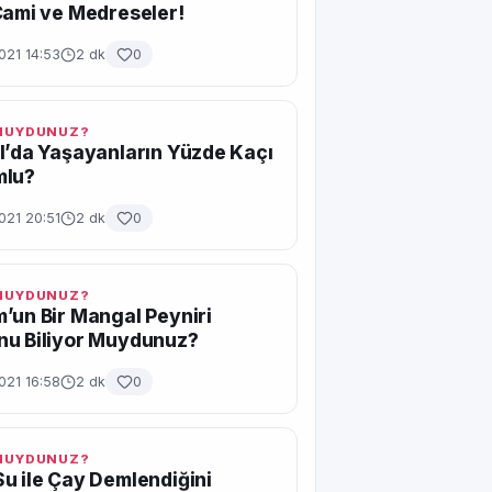
Cami ve Medreseler!
021 14:53
2 dk
0
 MUYDUNUZ?
l’da Yaşayanların Yüzde Kaçı
mlu?
021 20:51
2 dk
0
 MUYDUNUZ?
’un Bir Mangal Peyniri
nu Biliyor Muydunuz?
021 16:58
2 dk
0
 MUYDUNUZ?
u ile Çay Demlendiğini