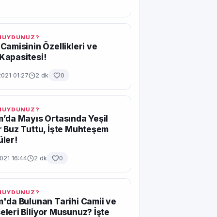
 MUYDUNUZ?
Camisinin Özellikleri ve
Kapasitesi!
2021 01:27
2 dk
0
 MUYDUNUZ?
’da Mayıs Ortasında Yeşil
 Buz Tuttu, İşte Muhteşem
ler!
021 16:44
2 dk
0
 MUYDUNUZ?
'da Bulunan Tarihi Camii ve
leri Biliyor Musunuz? İşte