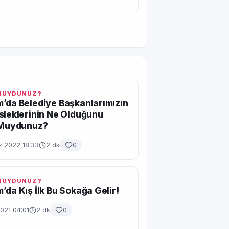
 MUYDUNUZ?
’da Belediye Başkanlarımızın
sleklerinin Ne Olduğunu
r Muydunuz?
 2022 18:33
2 dk
0
 MUYDUNUZ?
’da Kış İlk Bu Sokağa Gelir!
021 04:01
2 dk
0