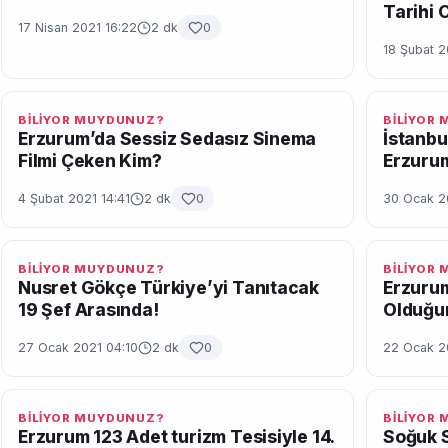
Tarihi 
17 Nisan 2021 16:22
2 dk
0
18 Şubat 2
BİLİYOR MUYDUNUZ?
BİLİYOR
Erzurum’da Sessiz Sedasız Sinema
İstanbu
Filmi Çeken Kim?
Erzuru
4 Şubat 2021 14:41
2 dk
0
30 Ocak 2
BİLİYOR MUYDUNUZ?
BİLİYOR
Nusret Gökçe Türkiye’yi Tanıtacak
Erzurum
19 Şef Arasında!
Olduğu
27 Ocak 2021 04:10
2 dk
0
22 Ocak 2
BİLİYOR MUYDUNUZ?
BİLİYOR
Erzurum 123 Adet turizm Tesisiyle 14.
Soğuk S