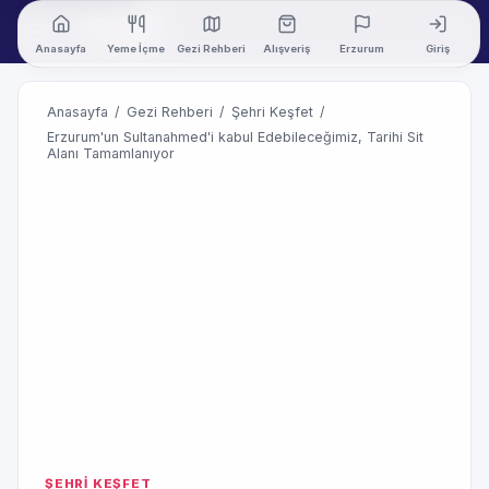
Anasayfa
Yeme İçme
Gezi Rehberi
Alışveriş
Erzurum
Giriş
Anasayfa
/
Gezi Rehberi
/
Şehri Keşfet
/
Erzurum'un Sultanahmed'i kabul Edebileceğimiz, Tarihi Sit
Alanı Tamamlanıyor
ŞEHRİ KEŞFET