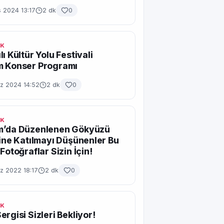
 2024 13:17
2 dk
0
IK
ı Kültür Yolu Festivali
m Konser Programı
 2024 14:52
2 dk
0
IK
m’da Düzenlenen Gökyüzü
ğine Katılmayı Düşünenler Bu
Fotoğraflar Sizin İçin!
 2022 18:17
2 dk
0
IK
ergisi Sizleri Bekliyor!