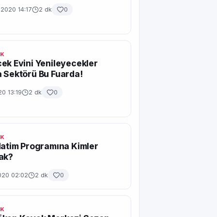
 2020 14:17
2 dk
0
IK
ek Evini Yenileyecekler
 Sektörü Bu Fuarda!
20 13:19
2 dk
0
IK
Hatim Programına Kimler
ak?
020 02:02
2 dk
0
IK