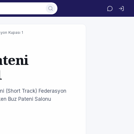
syon Kupası 1
ateni
1
ni (Short Track) Federasyon
öken Buz Pateni Salonu