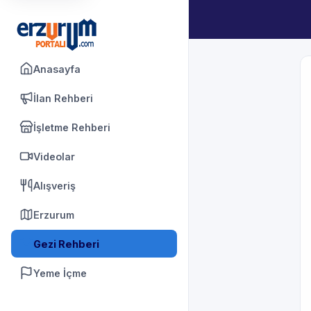
Anasayfa
İlan Rehberi
İşletme Rehberi
Videolar
Alışveriş
Erzurum
Gezi Rehberi
Yeme İçme