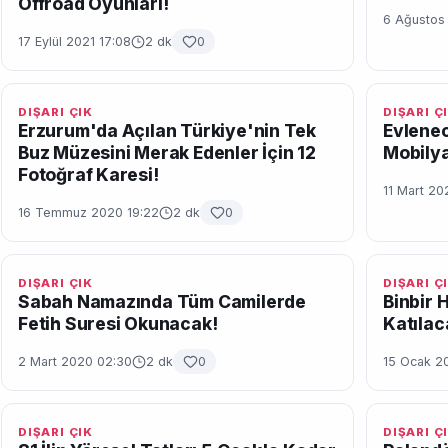
Offroad Oyunları!
6 Ağustos
17 Eylül 2021 17:08
2 dk
0
DIŞARI ÇIK
DIŞARI Ç
Erzurum'da Açılan Türkiye'nin Tek
Evlenec
Buz Müzesini Merak Edenler İçin 12
Mobilya
Fotoğraf Karesi!
11 Mart 20
16 Temmuz 2020 19:22
2 dk
0
DIŞARI ÇIK
DIŞARI Ç
Sabah Namazında Tüm Camilerde
Binbir 
Fetih Suresi Okunacak!
Katılac
2 Mart 2020 02:30
2 dk
0
15 Ocak 2
DIŞARI ÇIK
DIŞARI Ç