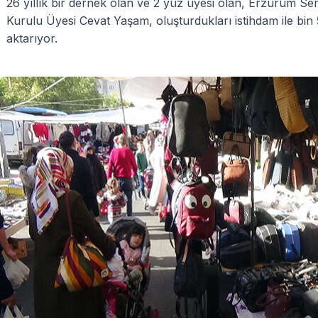
26 yıllık bir dernek olan ve 2 yüz üyesi olan, Erzurum Se
Kurulu Üyesi Cevat Yaşam, oluşturdukları istihdam ile bin 50
aktarıyor.