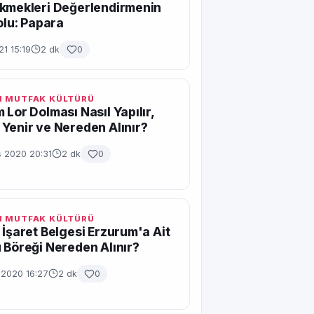
kmekleri Değerlendirmenin
Yolu: Papara
1 15:19
2 dk
0
 MUTFAK KÜLTÜRÜ
 Lor Dolması Nasıl Yapılır,
Yenir ve Nereden Alınır?
s 2020 20:31
2 dk
0
 MUTFAK KÜLTÜRÜ
 İşaret Belgesi Erzurum'a Ait
 Böreği Nereden Alınır?
 2020 16:27
2 dk
0