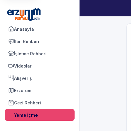
Anasayfa
İlan Rehberi
İşletme Rehberi
Videolar
Alışveriş
Erzurum
Gezi Rehberi
Yeme İçme