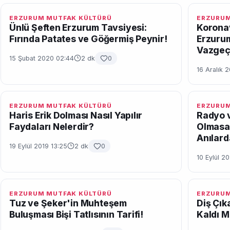
ERZURUM MUTFAK KÜLTÜRÜ
ERZURUM
Ünlü Şeften Erzurum Tavsiyesi:
Koronav
Fırında Patates ve Göğermiş Peynir!
Erzurum
Vazgeçi
15 Şubat 2020 02:44
2 dk
0
16 Aralık 2
ERZURUM MUTFAK KÜLTÜRÜ
ERZURUM
Haris Erik Dolması Nasıl Yapılır
Radyo v
Faydaları Nelerdir?
Olmasa
Anılard
19 Eylül 2019 13:25
2 dk
0
10 Eylül 2
ERZURUM MUTFAK KÜLTÜRÜ
ERZURUM
Tuz ve Şeker'in Muhteşem
Diş Çık
Buluşması Bişi Tatlısının Tarifi!
Kaldı Mı