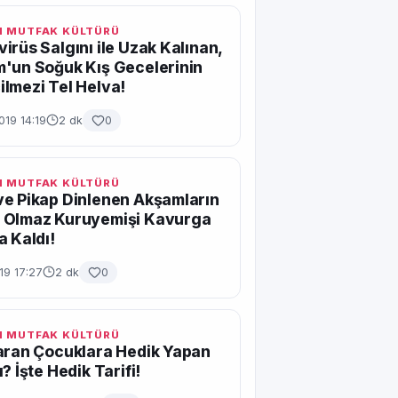
 MUTFAK KÜLTÜRÜ
irüs Salgını ile Uzak Kalınan,
'un Soğuk Kış Gecelerinin
lmezi Tel Helva!
019 14:19
2 dk
0
 MUTFAK KÜLTÜRÜ
e Pikap Dinlenen Akşamların
 Olmaz Kuruyemişi Kavurga
a Kaldı!
019 17:27
2 dk
0
 MUTFAK KÜLTÜRÜ
aran Çocuklara Hedik Yapan
? İşte Hedik Tarifi!