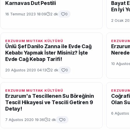
Karnavas Dut Pestili
Bayat E
En İyi 
16 Temmuz 2023 18:09
2 dk
0
2 Ocak 202
ERZURUM MUTFAK KÜLTÜRÜ
ERZURUM
Ünlü Şef Danilo Zanna ile Evde Cağ
Erzurum
Kebabı Yapmak İster Misiniz? İşte
Nerede 
Evde Cağ Kebap Tarifi!
10 Ağusto
20 Ağustos 2020 04:13
2 dk
0
ERZURUM MUTFAK KÜLTÜRÜ
ERZURUM
Erzurum'a Tescillenen Su Böreğinin
Coğrafi
Tescil Hikayesi ve Tescili Getiren 9
Olan Su
Detay!
6 Ağustos
7 Ağustos 2020 19:36
2 dk
0