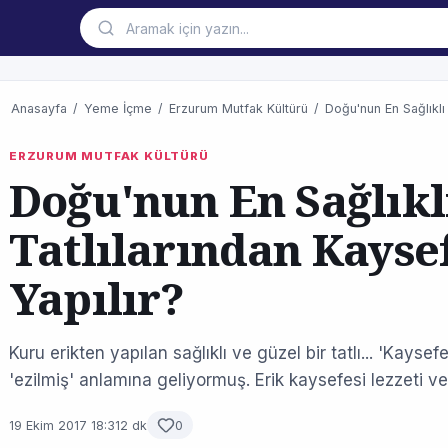
Anasayfa
/
Yeme İçme
/
Erzurum Mutfak Kültürü
/
Doğu'nun En Sağlıklı 
ERZURUM MUTFAK KÜLTÜRÜ
Doğu'nun En Sağlıkl
Tatlılarından Kayse
Yapılır?
Kuru erikten yapılan sağlıklı ve güzel bir tatlı... 'Kayse
'ezilmiş' anlamına geliyormuş. Erik kaysefesi lezzeti ve f
19 Ekim 2017 18:31
2 dk
0