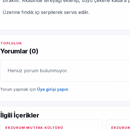
bırakılır. Akabinde tereyağı eklenip, suyu çekene kadara piş
Üzerine fındık içi serpilerek servis edilir.
TOPLULUK
Yorumlar (
0
)
Henüz yorum bulunmuyor.
Yorum yapmak için
Üye girişi yapın
.
İlgili İçerikler
ERZURUM MUTFAK KÜLTÜRÜ
ERZURUM