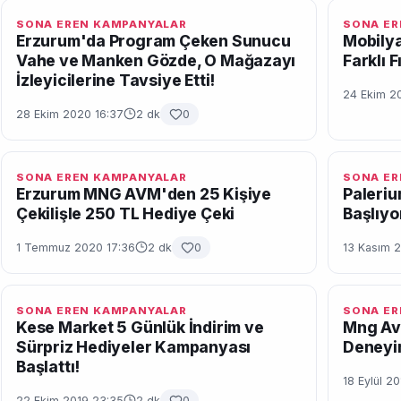
SONA EREN KAMPANYALAR
SONA ER
Erzurum'da Program Çeken Sunucu
Mobily
Vahe ve Manken Gözde, O Mağazayı
Farklı F
İzleyicilerine Tavsiye Etti!
24 Ekim 2
28 Ekim 2020 16:37
2 dk
0
SONA EREN KAMPANYALAR
SONA ER
Erzurum MNG AVM'den 25 Kişiye
Paleriu
Çekilişle 250 TL Hediye Çeki
Başlıyo
1 Temmuz 2020 17:36
2 dk
0
13 Kasım 2
SONA EREN KAMPANYALAR
SONA ER
Kese Market 5 Günlük İndirim ve
Mng Avm
Sürpriz Hediyeler Kampanyası
Deneyi
Başlattı!
18 Eylül 2
22 Ekim 2019 23:35
2 dk
0