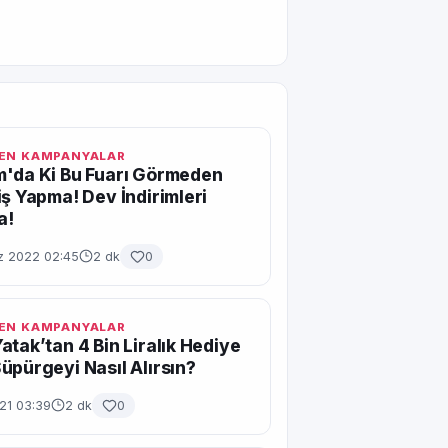
EN KAMPANYALAR
'da Ki Bu Fuarı Görmeden
iş Yapma! Dev İndirimleri
a!
 2022 02:45
2 dk
0
EN KAMPANYALAR
atak’tan 4 Bin Liralık Hediye
üpürgeyi Nasıl Alırsın?
021 03:39
2 dk
0