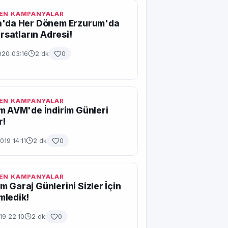
EN KAMPANYALAR
a'da Her Dönem Erzurum'da
ırsatların Adresi!
020 03:16
2 dk
0
EN KAMPANYALAR
m AVM'de İndirim Günleri
r!
019 14:11
2 dk
0
EN KAMPANYALAR
 Garaj Günlerini Sizler İçin
mledik!
019 22:10
2 dk
0