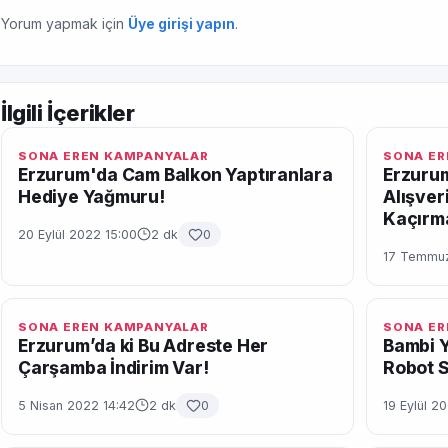
Yorum yapmak için
Üye girişi yapın
.
İlgili İçerikler
SONA EREN KAMPANYALAR
SONA ER
Erzurum'da Cam Balkon Yaptıranlara
Erzurum
Hediye Yağmuru!
Alışver
Kaçırm
20 Eylül 2022 15:00
2 dk
0
17 Temmuz
SONA EREN KAMPANYALAR
SONA ER
Erzurum’da ki Bu Adreste Her
Bambi Y
Çarşamba İndirim Var!
Robot S
5 Nisan 2022 14:42
2 dk
0
19 Eylül 2