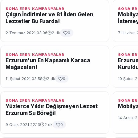
SONA EREN KAMPANYALAR
SONA ER
Çılgın İndirimler ve 81 İlden Gelen
Mobilya
Lezzetler Bu Fuarda!
İstemey
2 Temmuz 2021 03:06
2 dk
0
7 Haziran 
SONA EREN KAMPANYALAR
SONA ER
Erzurum'un En Kapsamlı Karaca
Erzurum
Mağazaları!
Kuruldu
11 Şubat 2021 03:58
2 dk
0
10 Şubat 2
SONA EREN KAMPANYALAR
SONA ER
Yüzlerce Yıldır Değişmeyen Lezzet
Mobilya
Erzurum Su Böreği!
14 Aralık 
9 Ocak 2021 22:13
2 dk
0