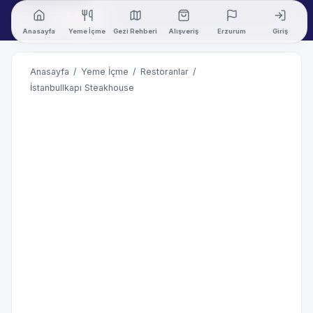
Anasayfa
Yeme İçme
Gezi Rehberi
Alışveriş
Erzurum
Giriş
Anasayfa
/
Yeme İçme
/
Restoranlar
/
İstanbullkapı Steakhouse