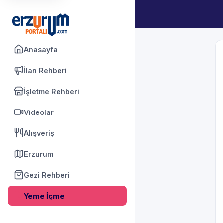
Anasayfa
İlan Rehberi
İşletme Rehberi
Videolar
Alışveriş
Erzurum
Gezi Rehberi
Yeme İçme