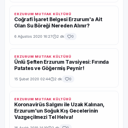
ERZURUM MUTFAK KÜLTÜRÜ
Coğrafi İşaret Belgesi Erzurum'a Ait
Olan Su Böreği Nereden Alınır?
6 Ağustos 2020 16:27
2 dk
0
ERZURUM MUTFAK KÜLTÜRÜ
Ünlü Şeften Erzurum Tavsiyesi: Fırında
Patates ve Göğermiş Peynir!
15 Şubat 2020 02:44
2 dk
0
ERZURUM MUTFAK KÜLTÜRÜ
Koronavirüs Salgını ile Uzak Kalınan,
Erzurum'un Soğuk Kış Gecelerinin
Vazgeçilmezi Tel Helva!
16 Aralık 2019 14:19
2 dk
0