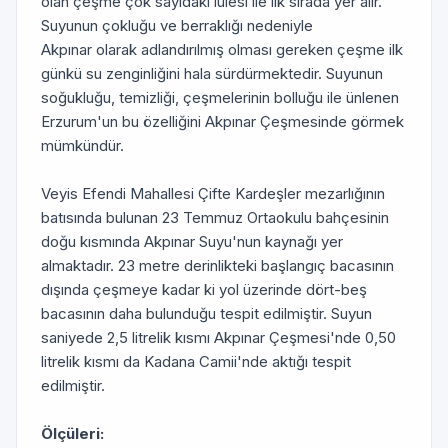
olan çeşme çok sayıdaki lülesi ile ilk sırada yer alır.
Suyunun çokluğu ve berraklığı nedeniyle
Akpınar olarak adlandırılmış olması gereken çeşme ilk
günkü su zenginliğini hala sürdürmektedir. Suyunun
soğukluğu, temizliği, çeşmelerinin bolluğu ile ünlenen
Erzurum'un bu özelliğini Akpınar Çeşmesinde görmek
mümkündür.
Veyis Efendi Mahallesi Çifte Kardeşler mezarlığının
batısında bulunan 23 Temmuz Ortaokulu bahçesinin
doğu kısmında Akpınar Suyu'nun kaynağı yer
almaktadır. 23 metre derinlikteki başlangıç bacasının
dışında çeşmeye kadar ki yol üzerinde dört-beş
bacasının daha bulunduğu tespit edilmiştir. Suyun
saniyede 2,5 litrelik kısmı Akpınar Çeşmesi'nde 0,50
litrelik kısmı da Kadana Camii'nde aktığı tespit
edilmiştir.
Ölçüleri: