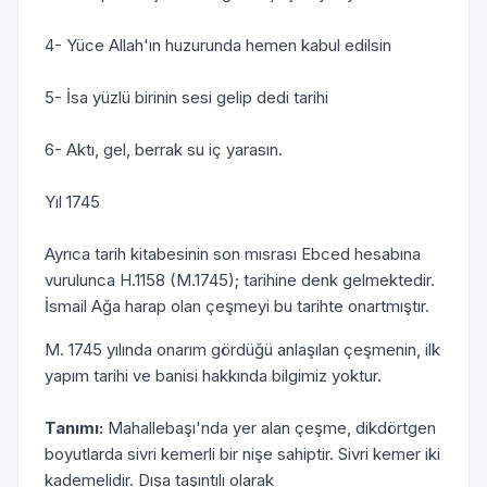
4- Yüce Allah'ın huzurunda hemen kabul edilsin
5- İsa yüzlü birinin sesi gelip dedi tarihi
6- Aktı, gel, berrak su iç yarasın.
Yıl 1745
Ayrıca tarih kitabesinin son mısrası Ebced hesabına
vurulunca H.1158 (M.1745); tarihine denk gelmektedir.
İsmail Ağa harap olan çeşmeyi bu tarihte onartmıştır.
M. 1745 yılında onarım gördüğü anlaşılan çeşmenin, ilk
yapım tarihi ve banisi hakkında bilgimiz yoktur.
Tanımı:
Mahallebaşı'nda yer alan çeşme, dikdörtgen
boyutlarda sivri kemerli bir nişe sahiptir. Sivri kemer iki
kademelidir. Dışa taşıntılı olarak