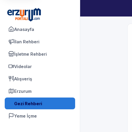
Anasayfa
İlan Rehberi
İşletme Rehberi
Videolar
Alışveriş
Erzurum
Gezi Rehberi
Yeme İçme