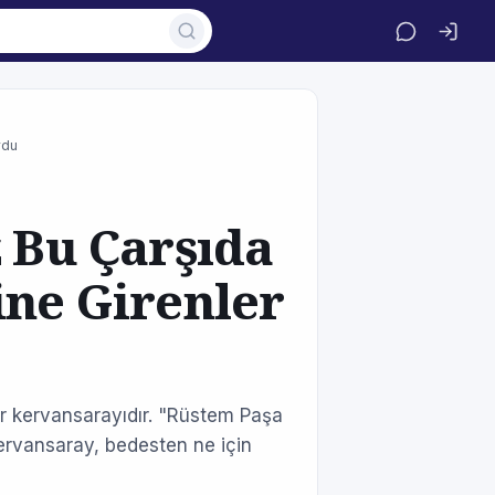
rdu
z Bu Çarşıda
ine Girenler
ir kervansarayıdır. "Rüstem Paşa
Kervansaray, bedesten ne için