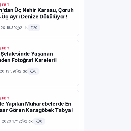
EŞFET
m'dan Üç Nehir Karasu, Çoruh
 Üç Ayrı Denize Dökülüyor!
020 18:30
2 dk
0
EŞFET
 Şelalesinde Yaşanan
den Fotoğraf Kareleri!
020 13:59
2 dk
0
EŞFET
ile Yapılan Muharebelerde En
asar Gören Karagöbek Tabya!
 2020 17:12
2 dk
0