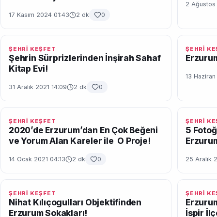
2 Ağustos
17 Kasım 2024 01:43
2 dk
0
ŞEHRİ KEŞFET
ŞEHRİ K
Şehrin Sürprizlerinden İnşirah Sahaf
Erzurum
Kitap Evi!
13 Haziran
31 Aralık 2021 14:09
2 dk
0
ŞEHRİ KEŞFET
ŞEHRİ K
2020’de Erzurum’dan En Çok Beğeni
5 Fotoğ
ve Yorum Alan Kareler ile O Proje!
Erzuru
14 Ocak 2021 04:13
2 dk
0
25 Aralık 
ŞEHRİ KEŞFET
ŞEHRİ K
Nihat Kılıçogulları Objektifinden
Erzuru
Erzurum Sokakları!
İspir İ