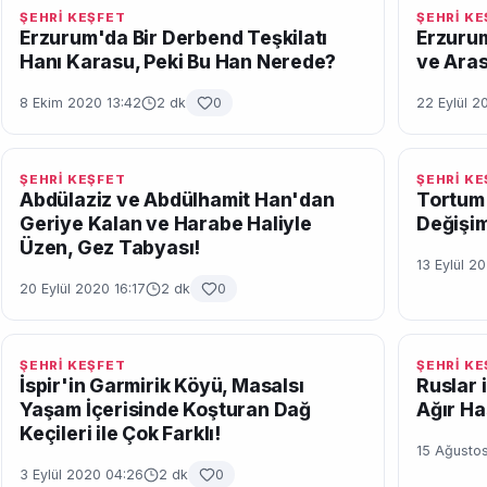
ŞEHRİ KEŞFET
ŞEHRİ K
Erzurum'da Bir Derbend Teşkilatı
Erzuru
Hanı Karasu, Peki Bu Han Nerede?
ve Aras
8 Ekim 2020 13:42
2 dk
0
22 Eylül 2
ŞEHRİ KEŞFET
ŞEHRİ K
Abdülaziz ve Abdülhamit Han'dan
Tortum
Geriye Kalan ve Harabe Haliyle
Değişim
Üzen, Gez Tabyası!
13 Eylül 2
20 Eylül 2020 16:17
2 dk
0
ŞEHRİ KEŞFET
ŞEHRİ K
İspir'in Garmirik Köyü, Masalsı
Ruslar 
Yaşam İçerisinde Koşturan Dağ
Ağır H
Keçileri ile Çok Farklı!
15 Ağustos
3 Eylül 2020 04:26
2 dk
0