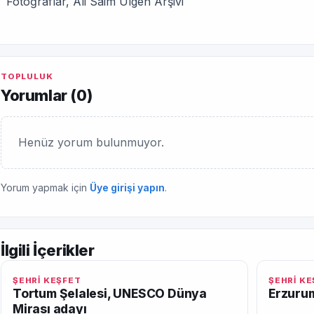
Fotoğraflar, Ali Saim Ülgen Arşivi
TOPLULUK
Yorumlar (
0
)
Henüz yorum bulunmuyor.
Yorum yapmak için
Üye girişi yapın
.
İlgili İçerikler
ŞEHRİ KEŞFET
ŞEHRİ K
Tortum Şelalesi, UNESCO Dünya
Erzurum
Mirası adayı