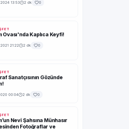
 2024 13:53
2 dk
0
EŞFET
 Ovası'nda Kaplıca Keyfi!
 2021 21:22
2 dk
0
EŞFET
raf Sanatçısının Gözünde
m!
2020 00:04
2 dk
0
EŞFET
m’un Nevi Şahsına Münhasır
lçesinden Fotoğraflar ve