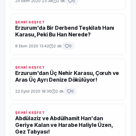
25 Ekim 2020 23:38
2 dk
0
ŞEHRİ KEŞFET
Erzurum'da Bir Derbend Teşkilatı Hanı
Karasu, Peki Bu Han Nerede?
8 Ekim 2020 13:42
2 dk
0
ŞEHRİ KEŞFET
Erzurum'dan Üç Nehir Karasu, Çoruh ve
Aras Üç Ayrı Denize Dökülüyor!
22 Eylül 2020 18:30
2 dk
0
ŞEHRİ KEŞFET
Abdülaziz ve Abdülhamit Han'dan
Geriye Kalan ve Harabe Haliyle Üzen,
Gez Tabyası!