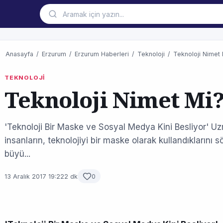
Anasayfa
/
Erzurum
/
Erzurum Haberleri
/
Teknoloji
/
Teknoloji Nimet
TEKNOLOJİ
Teknoloji Nimet Mi?
'Teknoloji Bir Maske ve Sosyal Medya Kini Besliyor' 
insanların, teknolojiyi bir maske olarak kullandıklarını s
büyü...
13 Aralık 2017 19:22
2 dk
0