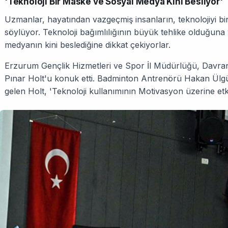
'Teknoloji Bir Maske ve Sosyal Medya Kini Besliyor'
Uzmanlar, hayatından vazgeçmiş insanların, teknolojiyi bi
söylüyor. Teknoloji bağımlılığının büyük tehlike olduğuna 
medyanın kini beslediğine dikkat çekiyorlar.
Erzurum Gençlik Hizmetleri ve Spor İl Müdürlüğü, Davran
Pınar Holt'u konuk etti. Badminton Antrenörü Hakan Ülgü
gelen Holt, 'Teknoloji kullanımının Motivasyon üzerine etk