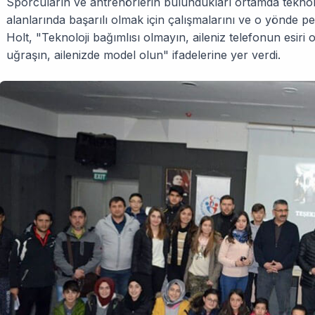
Sporcuların ve antrenörlerin bulundukları ortamda teknol
alanlarında başarılı olmak için çalışmalarını ve o yönde 
Holt, "Teknoloji bağımlısı olmayın, aileniz telefonun esir
uğraşın, ailenizde model olun" ifadelerine yer verdi.