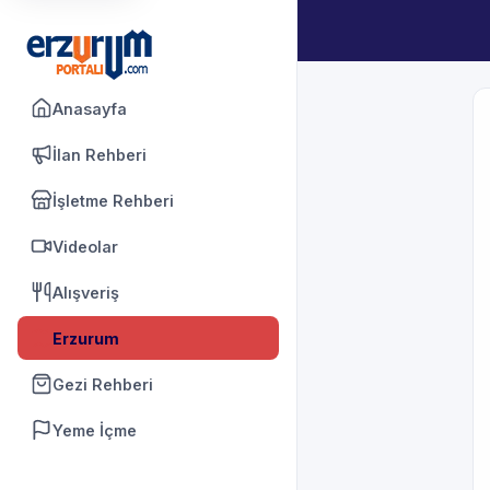
Anasayfa
İlan Rehberi
İşletme Rehberi
Videolar
Alışveriş
Erzurum
Gezi Rehberi
Yeme İçme