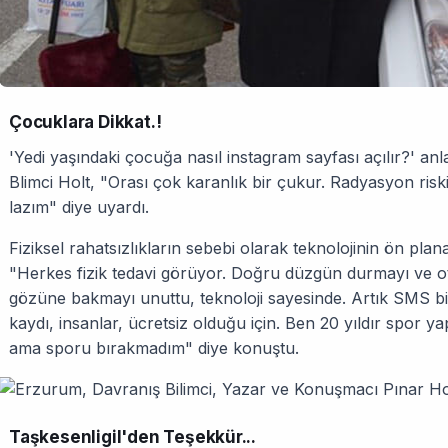
Çocuklara Dikkat.!
'Yedi yaşındaki çocuğa nasıl instagram sayfası açılır?' an
Blimci Holt, "Orası çok karanlık bir çukur. Radyasyon ris
lazım" diye uyardı.
Fiziksel rahatsızlıkların sebebi olarak teknolojinin ön plan
"Herkes fizik tedavi görüyor. Doğru düzgün durmayı ve ot
gözüne bakmayı unuttu, teknoloji sayesinde. Artık SMS bile
kaydı, insanlar, ücretsiz olduğu için. Ben 20 yıldır spor y
ama sporu bırakmadım" diye konuştu.
Taşkesenligil'den Teşekkür...