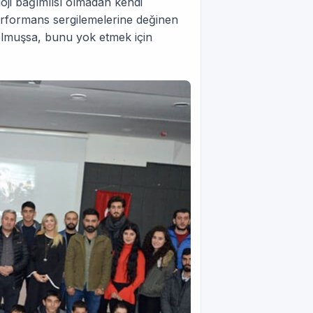
oji bağımlısı olmadan kendi
performans sergilemelerine değinen
i olmuşsa, bunu yok etmek için