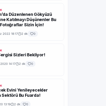
IK
m’da Düzenlenen Gökyüzü
ğine Katılmayı Düşünenler Bu
Fotoğraflar Sizin İçin!
 2022 18:17
2 dk
0
IK
ergisi Sizleri Bekliyor!
 2020 14:17
2 dk
0
IK
ek Evini Yenileyecekler
 Sektörü Bu Fuarda!
20 13:19
2 dk
0