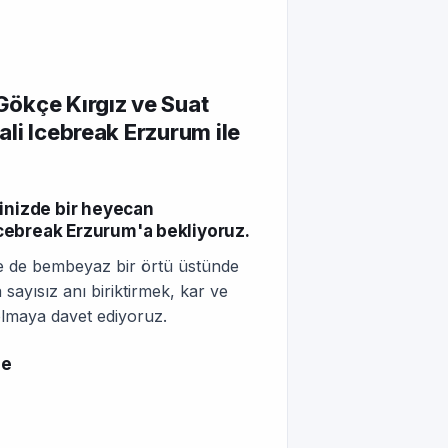
ökçe Kırgız ve Suat
vali Icebreak Erzurum ile
içinizde bir heyecan
 Icebreak Erzurum'a bekliyoruz.
ene de bembeyaz bir örtü üstünde
ayısız anı biriktirmek, kar ve
olmaya davet ediyoruz.
de