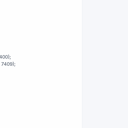
7400);
 7409);