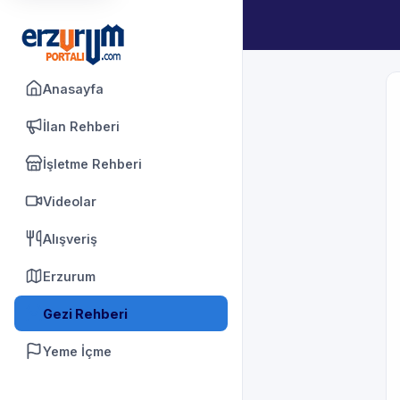
Anasayfa
İlan Rehberi
İşletme Rehberi
Videolar
Alışveriş
Erzurum
Gezi Rehberi
Yeme İçme