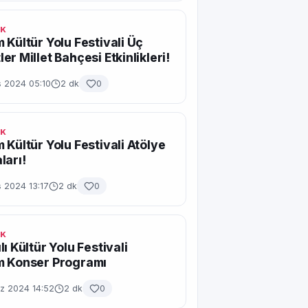
IK
 Kültür Yolu Festivali Üç
er Millet Bahçesi Etkinlikleri!
s 2024 05:10
2 dk
0
IK
 Kültür Yolu Festivali Atölye
ları!
 2024 13:17
2 dk
0
IK
ı Kültür Yolu Festivali
m Konser Programı
 2024 14:52
2 dk
0