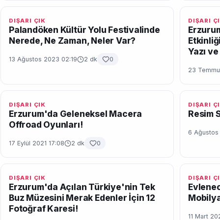
DIŞARI ÇIK
DIŞARI Ç
Palandöken Kültür Yolu Festivalinde
Erzuru
Nerede, Ne Zaman, Neler Var?
Etkinli
Yazı ve 
13 Ağustos 2023 02:19
2 dk
0
23 Temmuz
DIŞARI ÇIK
DIŞARI Ç
Erzurum'da Geleneksel Macera
Resim S
Offroad Oyunları!
6 Ağustos
17 Eylül 2021 17:08
2 dk
0
DIŞARI ÇIK
DIŞARI Ç
Erzurum'da Açılan Türkiye'nin Tek
Evlenec
Buz Müzesini Merak Edenler İçin 12
Mobilya
Fotoğraf Karesi!
11 Mart 20