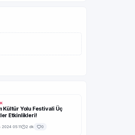
IK
 Kültür Yolu Festivali Üç
er Etkinlikleri!
 2024 05:11
2 dk
0