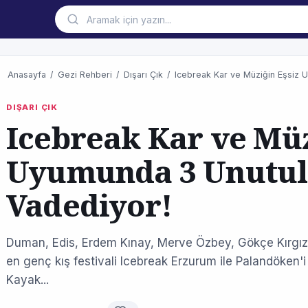
Anasayfa
/
Gezi Rehberi
/
Dışarı Çık
/
Icebreak Kar ve Müziğin Eşsiz
DIŞARI ÇIK
Icebreak Kar ve Müz
Uyumunda 3 Unutu
Vadediyor!
Duman, Edis, Erdem Kınay, Merve Özbey, Gökçe Kırgız v
en genç kış festivali Icebreak Erzurum ile Palandöken'i 
Kayak...