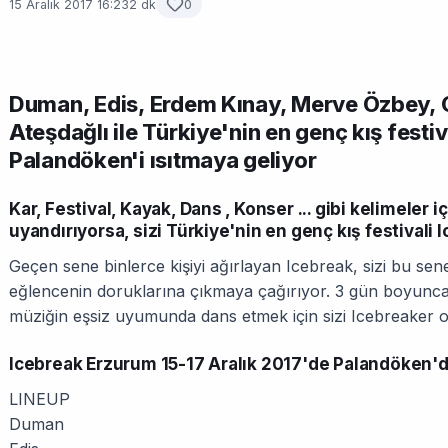
15 Aralık 2017 16:23
2 dk
0
Duman, Edis, Erdem Kınay, Merve Özbey, G
Ateşdağlı ile Türkiye'nin en genç kış festi
Palandöken'i ısıtmaya geliyor
Kar, Festival, Kayak, Dans , Konser ... gibi kelimeler 
uyandırıyorsa, sizi Türkiye'nin en genç kış festivali
Geçen sene binlerce kişiyi ağırlayan Icebreak, sizi bu s
eğlencenin doruklarına çıkmaya çağırıyor. 3 gün boyunca s
müziğin eşsiz uyumunda dans etmek için sizi Icebreaker 
Icebreak Erzurum 15-17 Aralık 2017'de Palandöken'
LINEUP
Duman