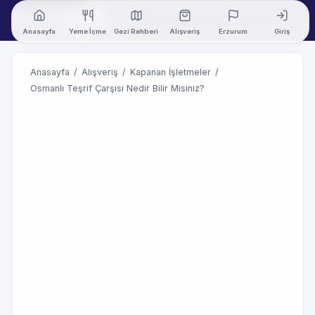
Anasayfa
Yeme İçme
Gezi Rehberi
Alışveriş
Erzurum
Giriş
Anasayfa
/
Alışveriş
/
Kapanan İşletmeler
/
Osmanlı Teşrif Çarşısı Nedir Bilir Misiniz?