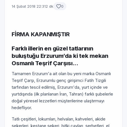
14 Şubat 2018 22:31
2 dk
0
FİRMA KAPANMIŞTIR
Farklı illerin en güzel tatlarının
buluştuğu Erzurum’da ki tek mekan
Osmanlı Teşrif Çarşısı...
Tamamen Erzurum'a ait olan bu yeni marka Osmanlı
Teşrif Çarşı, Erzurumlu genç girişimci Fatih Tizgili
tarfından tescil edilmiş, Erzurum'da, yurt içinde ve
yurtdışında (ilk planlanan İran, Tahran) farklı şubelerle
doğal yöresel lezzetleri müşterilerine ulaştırmayı
hedefliyor.
Tatlı çeşitleri, lokumları, helvaları, kahveleri, akide
şekerleri, kestane şekeri, bitki çayları, şerbetleri, el