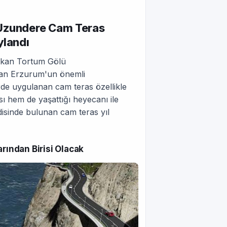
 Uzundere Cam Teras
ylandı
çıkan Tortum Gölü
ından Erzurum'un önemli
erde uygulanan cam teras özellikle
sı hem de yaşattığı heyecanı ile
disinde bulunan cam teras yıl
ından Birisi Olacak