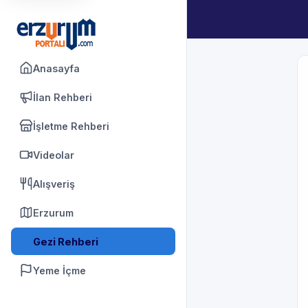
Anasayfa
İlan Rehberi
İşletme Rehberi
Videolar
Alışveriş
Erzurum
Gezi Rehberi
Yeme İçme