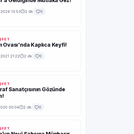
'a Geldiğinde Mutlaka Gez!
 2024 13:53
2 dk
0
EŞFET
 Ovası'nda Kaplıca Keyfi!
 2021 21:22
2 dk
0
EŞFET
raf Sanatçısının Gözünde
m!
2020 00:04
2 dk
0
EŞFET
m’un Nevi Şahsına Münhasır