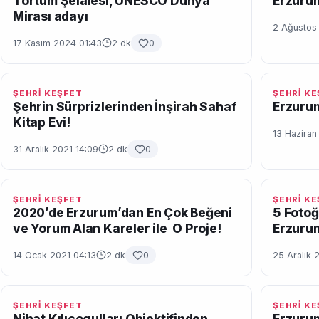
Tortum Şelalesi, UNESCO Dünya
Erzurum
Mirası adayı
2 Ağustos
17 Kasım 2024 01:43
2 dk
0
ŞEHRİ KEŞFET
ŞEHRİ K
Şehrin Sürprizlerinden İnşirah Sahaf
Erzurum
Kitap Evi!
13 Haziran
31 Aralık 2021 14:09
2 dk
0
ŞEHRİ KEŞFET
ŞEHRİ K
2020’de Erzurum’dan En Çok Beğeni
5 Fotoğ
ve Yorum Alan Kareler ile O Proje!
Erzuru
14 Ocak 2021 04:13
2 dk
0
25 Aralık 
ŞEHRİ KEŞFET
ŞEHRİ K
Nihat Kılıçogulları Objektifinden
Erzuru