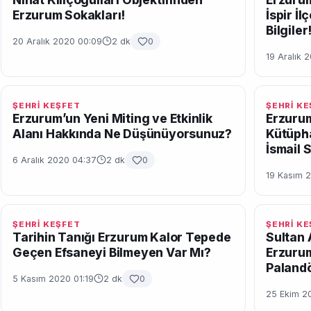
Erzurum Sokakları!
İspir İ
Bilgiler
20 Aralık 2020 00:09
2 dk
0
19 Aralık 
ŞEHRİ KEŞFET
ŞEHRİ K
Erzurum’un Yeni Miting ve Etkinlik
Erzurum
Alanı Hakkında Ne Düşünüyorsunuz?
Kütüph
İsmail 
6 Aralık 2020 04:37
2 dk
0
19 Kasım 
ŞEHRİ KEŞFET
ŞEHRİ K
Tarihin Tanığı Erzurum Kalor Tepede
Sultan 
Geçen Efsaneyi Bilmeyen Var Mı?
Erzurum
Paland
5 Kasım 2020 01:19
2 dk
0
25 Ekim 2