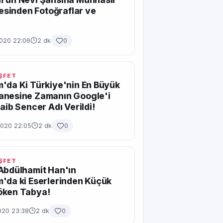
lçesinden Fotoğraflar ve
!
2020 22:06
2 dk
0
EŞFET
'da Ki Türkiye'nin En Büyük
anesine Zamanın Google'i
Saib Sencer Adı Verildi!
2020 22:05
2 dk
0
EŞFET
Abdülhamit Han'ın
'da ki Eserlerinden Küçük
öken Tabya!
020 23:38
2 dk
0