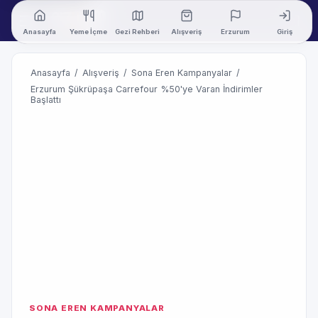
Anasayfa
Yeme İçme
Gezi Rehberi
Alışveriş
Erzurum
Giriş
Anasayfa
/
Alışveriş
/
Sona Eren Kampanyalar
/
Erzurum Şükrüpaşa Carrefour %50'ye Varan İndirimler
Başlattı
SONA EREN KAMPANYALAR