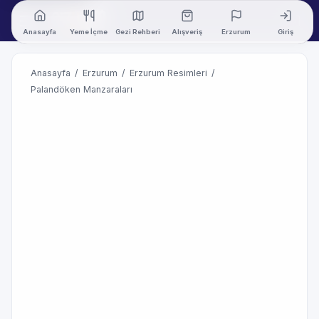
Anasayfa
Yeme İçme
Gezi Rehberi
Alışveriş
Erzurum
Giriş
Anasayfa
/
Erzurum
/
Erzurum Resimleri
/
Palandöken Manzaraları