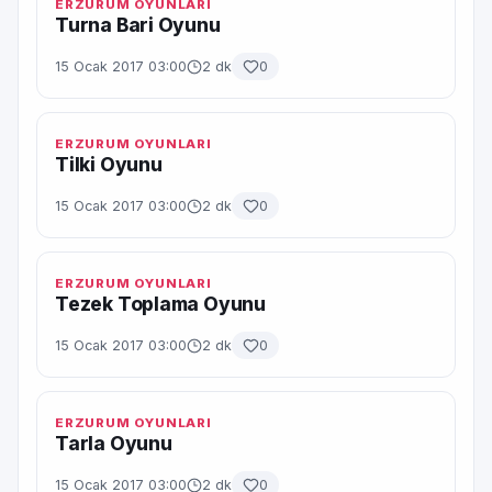
ERZURUM OYUNLARI
Turna Bari Oyunu
15 Ocak 2017 03:00
2 dk
0
ERZURUM OYUNLARI
Tilki Oyunu
15 Ocak 2017 03:00
2 dk
0
ERZURUM OYUNLARI
Tezek Toplama Oyunu
15 Ocak 2017 03:00
2 dk
0
ERZURUM OYUNLARI
Tarla Oyunu
15 Ocak 2017 03:00
2 dk
0