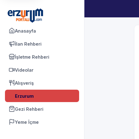
Anasayfa
İlan Rehberi
İşletme Rehberi
Videolar
Alışveriş
Erzurum
Gezi Rehberi
Yeme İçme