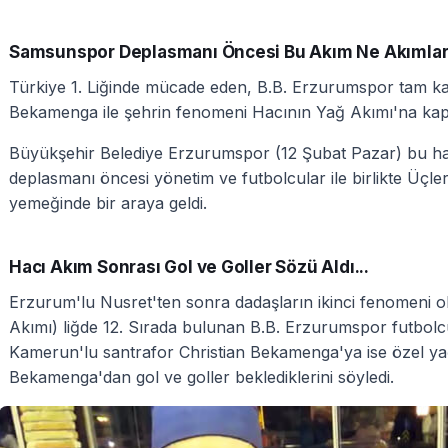
Samsunspor Deplasmanı Öncesi Bu Akım Ne Akımlar
Türkiye 1. Liğinde mücade eden, B.B. Erzurumspor tam ka
Bekamenga ile şehrin fenomeni Hacının Yağ Akımı'na kapı
Büyükşehir Belediye Erzurumspor (12 Şubat Pazar) bu h
deplasmanı öncesi yönetim ve futbolcular ile birlikte Üç
yemeğinde bir araya geldi.
Hacı Akım Sonrası Gol ve Goller Sözü Aldı...
Erzurum'lu Nusret'ten sonra dadaşların ikinci fenomeni 
Akımı) liğde 12. Sırada bulunan B.B. Erzurumspor futbolc
Kamerun'lu santrafor Christian Bekamenga'ya ise özel y
Bekamenga'dan gol ve goller beklediklerini söyledi.