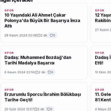
SPOR
SPOR
10 Yaşındaki Ali Ahmet Çakar
12 Yaşı
Polonya'da Büyük Bir Başarıya İmza
Rakibin
Attı
27 Kasım 
28 Kasım 2024 02:08
2 dk
0
SPOR
SPOR
Dadaş: Muhammed Bozdağ'dan
Dadaş İ
Tarihi Madalya Başarısı
Etti!
6 Kasım 2024 22:50
2 dk
0
10 Ekim 2
SPOR
SPOR
Erzurumlu Sporcu İbrahim Bölükbaşı
11. Gel
Tarihe Geçti!
81 Kent
20 Eylül 2024 12:57
2 dk
0
4 Mayıs 20