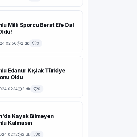
lu Milli Sporcu Berat Efe Dal
Oldu!
024 02:56
2 dk
0
lu Edanur Kışlak Türkiye
onu Oldu
024 02:14
2 dk
0
m'da Kayak Bilmeyen
mlu Kalmasın
024 02:12
2 dk
0