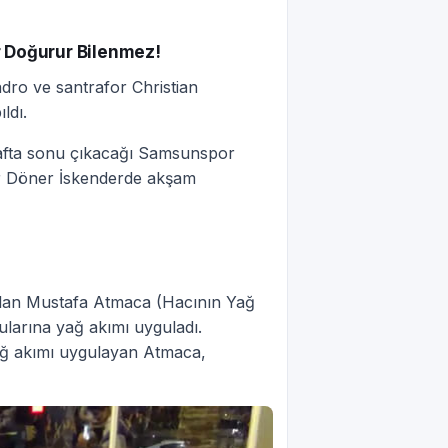
 Doğurur Bilenmez!
dro ve santrafor Christian
ldı.
afta sonu çıkacağı Samsunspor
ler Döner İskenderde akşam
olan Mustafa Atmaca (Hacının Yağ
ularına yağ akımı uyguladı.
ağ akımı uygulayan Atmaca,