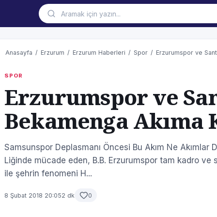
Anasayfa
/
Erzurum
/
Erzurum Haberleri
/
Spor
/
Erzurumspor ve Sant
SPOR
Erzurumspor ve San
Bekamenga Akıma K
Samsunspor Deplasmanı Öncesi Bu Akım Ne Akımlar Doğ
Liğinde mücade eden, B.B. Erzurumspor tam kadro ve 
ile şehrin fenomeni H...
8 Şubat 2018 20:05
2 dk
0