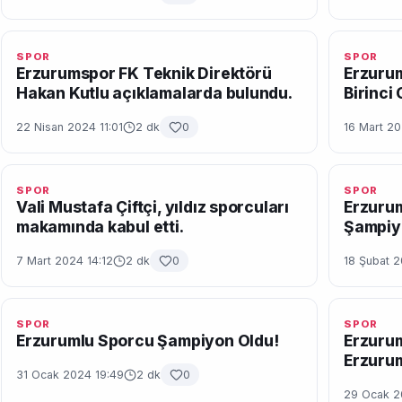
SPOR
SPOR
Erzurumspor FK Teknik Direktörü
Erzurum
Hakan Kutlu açıklamalarda bulundu.
Birinci 
22 Nisan 2024 11:01
2 dk
0
16 Mart 2
SPOR
SPOR
Vali Mustafa Çiftçi, yıldız sporcuları
Erzurum
makamında kabul etti.
Şampiy
7 Mart 2024 14:12
2 dk
0
18 Şubat 2
SPOR
SPOR
Erzurumlu Sporcu Şampiyon Oldu!
Erzuru
Erzuru
31 Ocak 2024 19:49
2 dk
0
29 Ocak 2