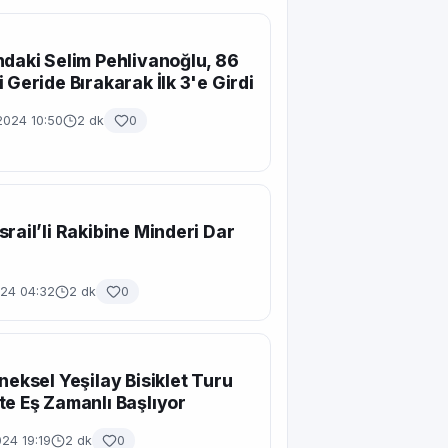
ndaki Selim Pehlivanoğlu, 86
i Geride Bırakarak İlk 3'e Girdi
2024 10:50
2 dk
0
srail’li Rakibine Minderi Dar
024 04:32
2 dk
0
eneksel Yeşilay Bisiklet Turu
te Eş Zamanlı Başlıyor
24 19:19
2 dk
0